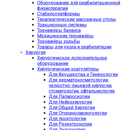
Оборудование для реабилитационной
физиотерапии
Стабилоплатформы
Терапевтические массажные столы
Тракционные системы
Тренажёры баланса
Медицинские тренажёры
Тренажёры ходьбы
Товары для ухода и реабилитации
Хирургия
Хирургическое дополнительное
оборудование
Хирургические коагуляторы
Для Акушерства и Гинекологии
Для дерматокосметологии,
челюстно-лицевой хирургии,
стоматологии, офтальмологии
Для Лапароскопии
Для Нейрохирургии
Для Общей Хирургии
Для Оториноларингологии
Для проктологии
Для Резектоскопии
Для Эндоскопии