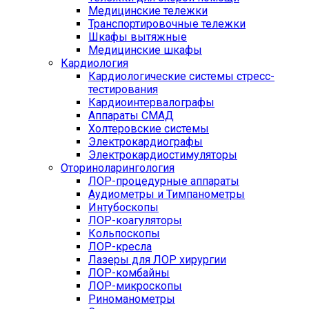
Медицинские тележки
Транспортировочные тележки
Шкафы вытяжные
Медицинские шкафы
Кардиология
Кардиологические системы стресс-
тестирования
Кардиоинтервалографы
Аппараты СМАД
Холтеровские системы
Электрокардиографы
Электрокардиостимуляторы
Оториноларингология
ЛОР-процедурные аппараты
Аудиометры и Тимпанометры
Интубоскопы
ЛОР-коагуляторы
Кольпоскопы
ЛОР-кресла
Лазеры для ЛОР хирургии
ЛОР-комбайны
ЛОР-микроскопы
Риноманометры