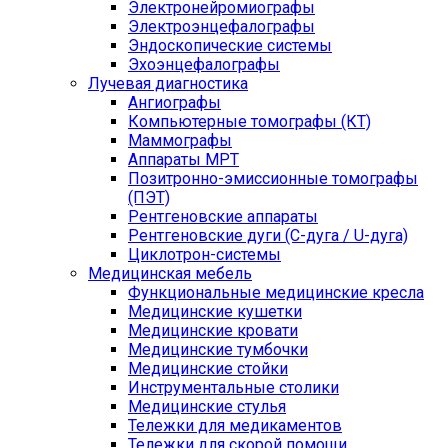
Электронейромиографы
Электроэнцефалографы
Эндоскопические системы
Эхоэнцефалографы
Лучевая диагностика
Ангиографы
Компьютерные томографы (КТ)
Маммографы
Аппараты МРТ
Позитронно-эмиссионные томографы
(ПЭТ)
Рентгеновские аппараты
Рентгеновские дуги (С-дуга / U-дуга)
Циклотрон-системы
Медицинская мебель
Функциональные медицинские кресла
Медицинские кушетки
Медицинские кровати
Медицинские тумбочки
Медицинские стойки
Инструментальные столики
Медицинские стулья
Тележки для медикаментов
Тележки для скорой помощи