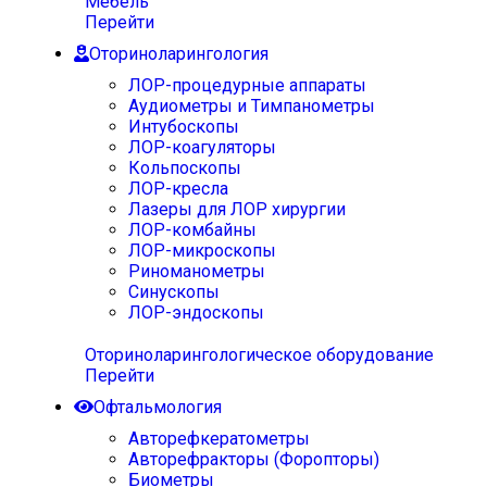
Мебель
Перейти
Оториноларингология
ЛОР-процедурные аппараты
Аудиометры и Тимпанометры
Интубоскопы
ЛОР-коагуляторы
Кольпоскопы
ЛОР-кресла
Лазеры для ЛОР хирургии
ЛОР-комбайны
ЛОР-микроскопы
Риноманометры
Синускопы
ЛОР-эндоскопы
Оториноларингологическое оборудование
Перейти
Офтальмология
Авторефкератометры
Авторефракторы (Форопторы)
Биометры