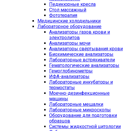
Педикюрные кресла
Стол массажный
Фототерапия
Медицинские холодильники
Лабораторное оборудование
Анализаторы газов крови и
электролитов
Анализаторы мочи
Анализаторы свёртывания крови
Биохимические анализаторы
Лабораторные встряхиватели
Гематологические анализаторы
Гемоглобинометры
ИФА-анализаторы
Лабораторные инкубаторы и
термостаты
Моечно-дезинфекционные
машины
Лабораторные мешалки
Лабораторные микроскопы
Оборудование для подготовки
образцов
Системы жидкостной цитологии