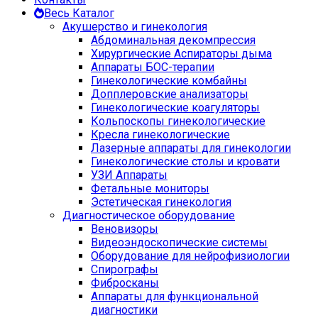
Весь Каталог
Акушерство и гинекология
Абдоминальная декомпрессия
Хирургические Аспираторы дыма
Аппараты БОС-терапии
Гинекологические комбайны
Допплеровские анализаторы
Гинекологические коагуляторы
Кольпоскопы гинекологические
Кресла гинекологические
Лазерные аппараты для гинекологии
Гинекологические столы и кровати
УЗИ Аппараты
Фетальные мониторы
Эстетическая гинекология
Диагностическое оборудование
Веновизоры
Видеоэндоскопические системы
Оборудование для нейрофизиологии
Спирографы
Фибросканы
Аппараты для функциональной
диагностики