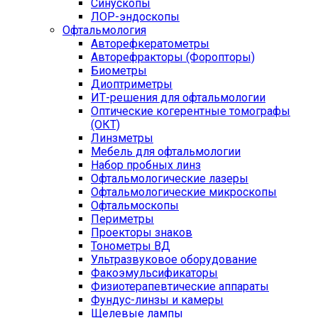
Синускопы
ЛОР-эндоскопы
Офтальмология
Авторефкератометры
Авторефракторы (Форопторы)
Биометры
Диоптриметры
ИТ-решения для офтальмологии
Оптические когерентные томографы
(ОКТ)
Линзметры
Мебель для офтальмологии
Набор пробных линз
Офтальмологические лазеры
Офтальмологические микроскопы
Офтальмоскопы
Периметры
Проекторы знаков
Тонометры ВД
Ультразвуковое оборудование
Факоэмульсификаторы
Физиотерапевтические аппараты
Фундус-линзы и камеры
Щелевые лампы