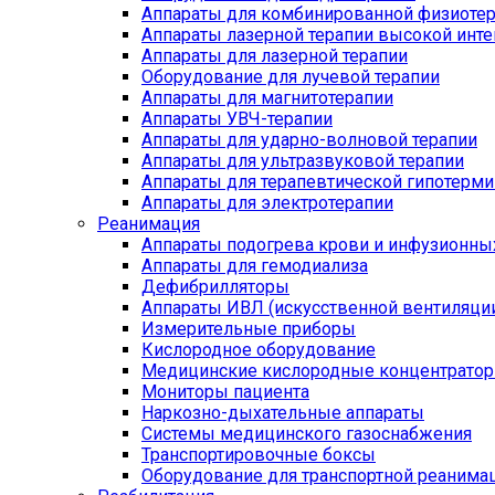
Аппараты для комбинированной физиоте
Аппараты лазерной терапии высокой инт
Аппараты для лазерной терапии
Оборудование для лучевой терапии
Аппараты для магнитотерапии
Аппараты УВЧ-терапии
Аппараты для ударно-волновой терапии
Аппараты для ультразвуковой терапии
Аппараты для терапевтической гипотерми
Аппараты для электротерапии
Реанимация
Аппараты подогрева крови и инфузионны
Аппараты для гемодиализа
Дефибрилляторы
Аппараты ИВЛ (искусственной вентиляции
Измерительные приборы
Кислородное оборудование
Медицинские кислородные концентрато
Мониторы пациента
Наркозно-дыхательные аппараты
Системы медицинского газоснабжения
Транспортировочные боксы
Оборудование для транспортной реанима