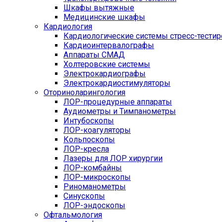
Шкафы вытяжные
Медицинские шкафы
Кардиология
Кардиологические системы стресс-тести
Кардиоинтервалографы
Аппараты СМАД
Холтеровские системы
Электрокардиографы
Электрокардиостимуляторы
Оториноларингология
ЛОР-процедурные аппараты
Аудиометры и Тимпанометры
Интубоскопы
ЛОР-коагуляторы
Кольпоскопы
ЛОР-кресла
Лазеры для ЛОР хирургии
ЛОР-комбайны
ЛОР-микроскопы
Риноманометры
Синускопы
ЛОР-эндоскопы
Офтальмология