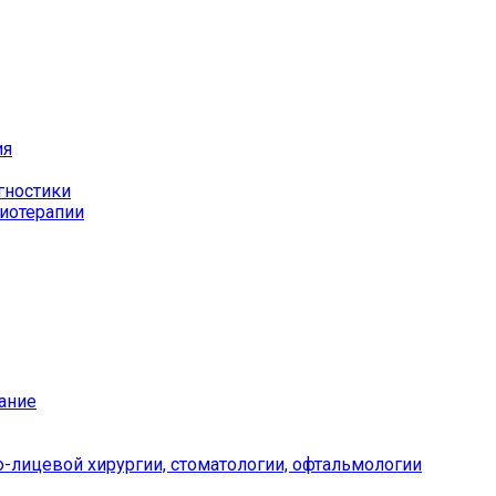
ия
гностики
иотерапии
ание
-лицевой хирургии, стоматологии, офтальмологии