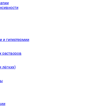
рапии
енсивности
и и гипертермии
х растворов
 лёгких)
ры
ции