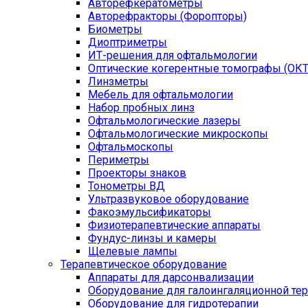
Авторефкератометры
Авторефракторы (Форопторы)
Биометры
Диоптриметры
ИТ-решения для офтальмологии
Оптические когерентные томографы (ОКТ
Линзметры
Мебель для офтальмологии
Набор пробных линз
Офтальмологические лазеры
Офтальмологические микроскопы
Офтальмоскопы
Периметры
Проекторы знаков
Тонометры ВД
Ультразвуковое оборудование
Факоэмульсификаторы
Физиотерапевтические аппараты
Фундус-линзы и камеры
Щелевые лампы
Терапевтическое оборудование
Аппараты для дарсонвализации
Оборудование для галоингаляционной те
Оборудование для гидротерапии