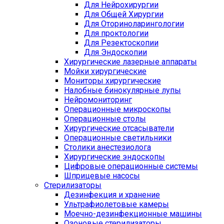
Для Нейрохирургии
Для Общей Хирургии
Для Оториноларингологии
Для проктологии
Для Резектоскопии
Для Эндоскопии
Хирургические лазерные аппараты
Мойки хирургические
Мониторы хирургические
Налобные бинокулярные лупы
Нейромониторинг
Операционные микроскопы
Операционные столы
Хирургические отсасыватели
Операционные светильники
Столики анестезиолога
Хирургические эндоскопы
Цифровые операционные системы
Шприцевые насосы
Стерилизаторы
Дезинфекция и хранение
Ультрафиолетовые камеры
Моечно-дезинфекционные машины
Озоновые стерилизаторы