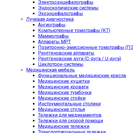
Электроэнцефалографы
Эндоскопические системы
Эхоэнцефалографы
Лучевая диагностика
Ангиографы
Компьютерные томографы (КТ)
Маммографы
Аппараты МРТ
Позитронно-эмиссионные томографы (ПЭ
Рентгеновские аппараты
Рентгеновские дуги (С-дуга / U-дуга)
Циклотрон-системы
Медицинская мебель
Функциональные медицинские кресла
Медицинские кушетки
Медицинские кровати
Медицинские тумбочки
Медицинские стойки
Инструментальные столики
Медицинские стулья
Тележки для медикаментов
Тележки для скорой помощи
Медицинские тележки
Транспортировочные тележки