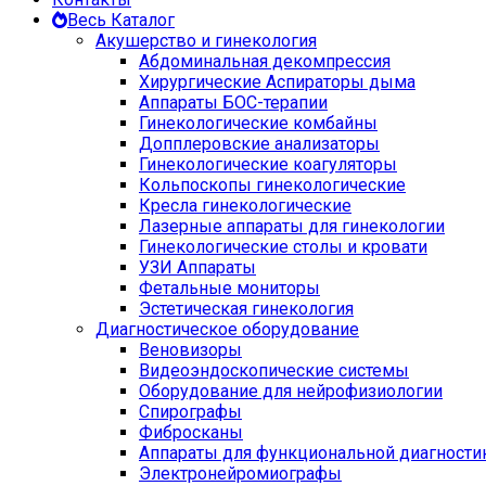
Весь Каталог
Акушерство и гинекология
Абдоминальная декомпрессия
Хирургические Аспираторы дыма
Аппараты БОС-терапии
Гинекологические комбайны
Допплеровские анализаторы
Гинекологические коагуляторы
Кольпоскопы гинекологические
Кресла гинекологические
Лазерные аппараты для гинекологии
Гинекологические столы и кровати
УЗИ Аппараты
Фетальные мониторы
Эстетическая гинекология
Диагностическое оборудование
Веновизоры
Видеоэндоскопические системы
Оборудование для нейрофизиологии
Спирографы
Фибросканы
Аппараты для функциональной диагности
Электронейромиографы