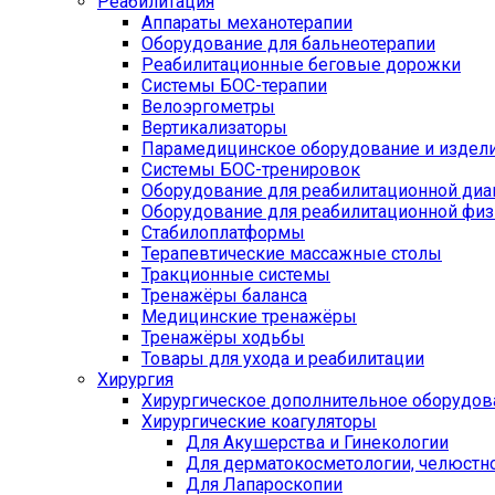
Реабилитация
Аппараты механотерапии
Оборудование для бальнеотерапии
Реабилитационные беговые дорожки
Системы БОС-терапии
Велоэргометры
Вертикализаторы
Парамедицинское оборудование и издел
Системы БОС-тренировок
Оборудование для реабилитационной диа
Оборудование для реабилитационной физ
Стабилоплатформы
Терапевтические массажные столы
Тракционные системы
Тренажёры баланса
Медицинские тренажёры
Тренажёры ходьбы
Товары для ухода и реабилитации
Хирургия
Хирургическое дополнительное оборудов
Хирургические коагуляторы
Для Акушерства и Гинекологии
Для дерматокосметологии, челюстно
Для Лапароскопии