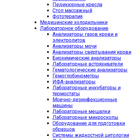
Педикюрные кресла
Стол массажный
Фототерапия
Медицинские холодильники
Лабораторное оборудование
Анализаторы газов крови и
электролитов
Анализаторы мочи
Анализаторы свёртывания крови
Биохимические анализаторы
Лабораторные встряхиватели
Гематологические анализаторы
Гемоглобинометры
ИФА-анализаторы
Лабораторные инкубаторы и
термостаты
Моечно-дезинфекционные
машины
Лабораторные мешалки
Лабораторные микроскопы
Оборудование для подготовки
образцов
Системы жидкостной цитологии