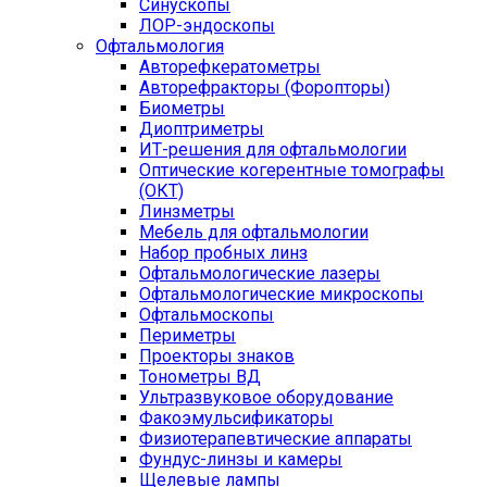
Синускопы
ЛОР-эндоскопы
Офтальмология
Авторефкератометры
Авторефракторы (Форопторы)
Биометры
Диоптриметры
ИТ-решения для офтальмологии
Оптические когерентные томографы
(ОКТ)
Линзметры
Мебель для офтальмологии
Набор пробных линз
Офтальмологические лазеры
Офтальмологические микроскопы
Офтальмоскопы
Периметры
Проекторы знаков
Тонометры ВД
Ультразвуковое оборудование
Факоэмульсификаторы
Физиотерапевтические аппараты
Фундус-линзы и камеры
Щелевые лампы