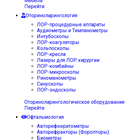
Мебель
Перейти
Оториноларингология
ЛОР-процедурные аппараты
Аудиометры и Тимпанометры
Интубоскопы
ЛОР-коагуляторы
Кольпоскопы
ЛОР-кресла
Лазеры для ЛОР хирургии
ЛОР-комбайны
ЛОР-микроскопы
Риноманометры
Синускопы
ЛОР-эндоскопы
Оториноларингологическое оборудование
Перейти
Офтальмология
Авторефкератометры
Авторефракторы (Форопторы)
Биометры