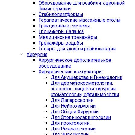
Оборудование для реабилитационной
физиотерапии
Стабилоплатформы
Терапевтические массажные столы
Тракционные системы
Тренажёры баланса
Медицинские тренажёры
Тренажёры ходьбы
Товары для ухода и реабилитации
Хирургия
Хирургическое дополнительное
оборудование
Хирургические коагуляторы
Для Акушерства и Гинекологии
Для дерматокосметологии,
челюстно-лицевой хирургии,
стоматологии, офтальмологии
Для Лапароскопии
Для Нейрохирургии
Для Общей Хирургии
Для Оториноларингологии
Для проктологии
Для Резектоскопии
Для Эндоскопии