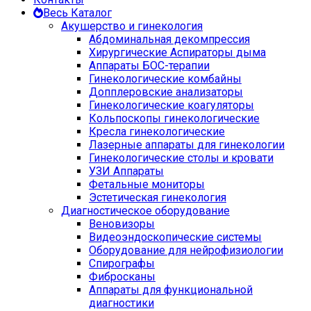
Весь Каталог
Акушерство и гинекология
Абдоминальная декомпрессия
Хирургические Аспираторы дыма
Аппараты БОС-терапии
Гинекологические комбайны
Допплеровские анализаторы
Гинекологические коагуляторы
Кольпоскопы гинекологические
Кресла гинекологические
Лазерные аппараты для гинекологии
Гинекологические столы и кровати
УЗИ Аппараты
Фетальные мониторы
Эстетическая гинекология
Диагностическое оборудование
Веновизоры
Видеоэндоскопические системы
Оборудование для нейрофизиологии
Спирографы
Фибросканы
Аппараты для функциональной
диагностики