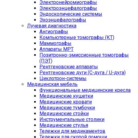
Электронейромиографы
Электроэнцефалографы
Эндоскопические системы
Эхоэнцефалографы
Лучевая диагностика
Ангиографы
Компьютерные томографы (КТ)
Маммографы
Аппараты МРТ
Позитронно-эмиссионные томографы
(ПЭТ)
Рентгеновские аппараты
Рентгеновские дуги (С-дуга / U-дуга)
Циклотрон-системы
Медицинская мебель
Функциональные медицинские кресла
Медицинские кушетки
Медицинские кровати
Медицинские тумбочки
Медицинские стойки
Инструментальные столики
Медицинские стулья
Тележки для медикаментов
Тележки для скорой помощи