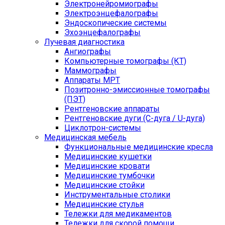
Электронейромиографы
Электроэнцефалографы
Эндоскопические системы
Эхоэнцефалографы
Лучевая диагностика
Ангиографы
Компьютерные томографы (КТ)
Маммографы
Аппараты МРТ
Позитронно-эмиссионные томографы
(ПЭТ)
Рентгеновские аппараты
Рентгеновские дуги (С-дуга / U-дуга)
Циклотрон-системы
Медицинская мебель
Функциональные медицинские кресла
Медицинские кушетки
Медицинские кровати
Медицинские тумбочки
Медицинские стойки
Инструментальные столики
Медицинские стулья
Тележки для медикаментов
Тележки для скорой помощи