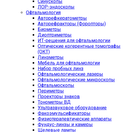
Синускопы
ЛОР-эндоскопы
Офтальмология
Авторефкератометры
Авторефракторы (Форопторы)
Биометры
Диоптриметры
ИТ-решения для офтальмологии
Оптические когерентные томографы
(ОКТ)
Линзметры
Мебель для офтальмологии
Набор пробных линз
Офтальмологические лазеры
Офтальмологические микроскопы
Офтальмоскопы
Периметры
Проекторы знаков
Тонометры ВД
Ультразвуковое оборудование
Факоэмульсификаторы
Физиотерапевтические аппараты
Фундус-линзы и камеры
Щелевые лампы