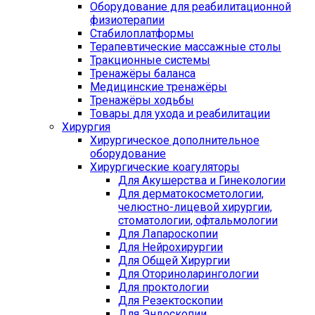
Оборудование для реабилитационной
физиотерапии
Стабилоплатформы
Терапевтические массажные столы
Тракционные системы
Тренажёры баланса
Медицинские тренажёры
Тренажёры ходьбы
Товары для ухода и реабилитации
Хирургия
Хирургическое дополнительное
оборудование
Хирургические коагуляторы
Для Акушерства и Гинекологии
Для дерматокосметологии,
челюстно-лицевой хирургии,
стоматологии, офтальмологии
Для Лапароскопии
Для Нейрохирургии
Для Общей Хирургии
Для Оториноларингологии
Для проктологии
Для Резектоскопии
Для Эндоскопии