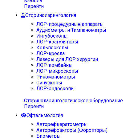
Мебель
Перейти
Оториноларингология
ЛОР-процедурные аппараты
Аудиометры и Тимпанометры
Интубоскопы
ЛОР-коагуляторы
Кольпоскопы
ЛОР-кресла
Лазеры для ЛОР хирургии
ЛОР-комбайны
ЛОР-микроскопы
Риноманометры
Синускопы
ЛОР-эндоскопы
Оториноларингологическое оборудование
Перейти
Офтальмология
Авторефкератометры
Авторефракторы (Форопторы)
Биометры