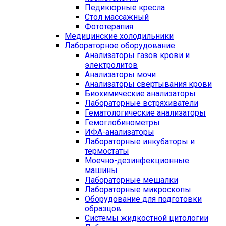
Педикюрные кресла
Стол массажный
Фототерапия
Медицинские холодильники
Лабораторное оборудование
Анализаторы газов крови и
электролитов
Анализаторы мочи
Анализаторы свёртывания крови
Биохимические анализаторы
Лабораторные встряхиватели
Гематологические анализаторы
Гемоглобинометры
ИФА-анализаторы
Лабораторные инкубаторы и
термостаты
Моечно-дезинфекционные
машины
Лабораторные мешалки
Лабораторные микроскопы
Оборудование для подготовки
образцов
Системы жидкостной цитологии