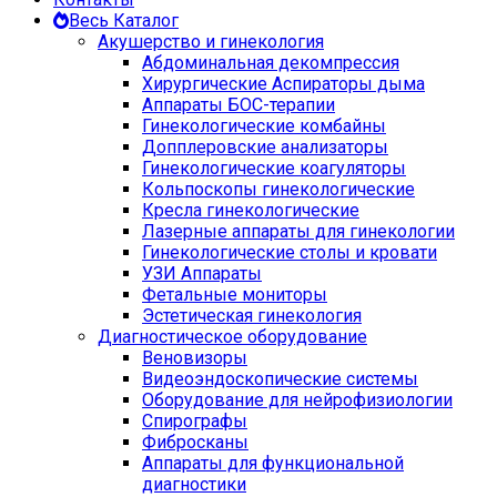
Весь Каталог
Акушерство и гинекология
Абдоминальная декомпрессия
Хирургические Аспираторы дыма
Аппараты БОС-терапии
Гинекологические комбайны
Допплеровские анализаторы
Гинекологические коагуляторы
Кольпоскопы гинекологические
Кресла гинекологические
Лазерные аппараты для гинекологии
Гинекологические столы и кровати
УЗИ Аппараты
Фетальные мониторы
Эстетическая гинекология
Диагностическое оборудование
Веновизоры
Видеоэндоскопические системы
Оборудование для нейрофизиологии
Спирографы
Фибросканы
Аппараты для функциональной
диагностики