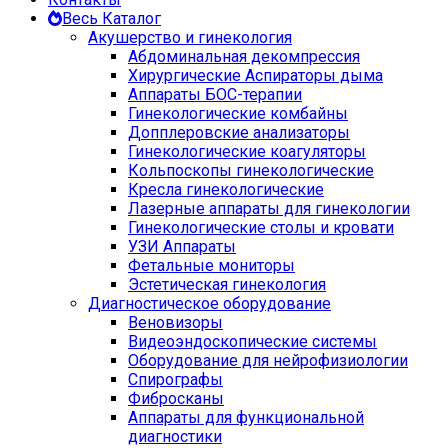
Весь Каталог
Акушерство и гинекология
Абдоминальная декомпрессия
Хирургические Аспираторы дыма
Аппараты БОС-терапии
Гинекологические комбайны
Допплеровские анализаторы
Гинекологические коагуляторы
Кольпоскопы гинекологические
Кресла гинекологические
Лазерные аппараты для гинекологии
Гинекологические столы и кровати
УЗИ Аппараты
Фетальные мониторы
Эстетическая гинекология
Диагностическое оборудование
Веновизоры
Видеоэндоскопические системы
Оборудование для нейрофизиологии
Спирографы
Фибросканы
Аппараты для функциональной
диагностики