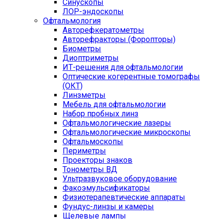
Синускопы
ЛОР-эндоскопы
Офтальмология
Авторефкератометры
Авторефракторы (Форопторы)
Биометры
Диоптриметры
ИТ-решения для офтальмологии
Оптические когерентные томографы
(ОКТ)
Линзметры
Мебель для офтальмологии
Набор пробных линз
Офтальмологические лазеры
Офтальмологические микроскопы
Офтальмоскопы
Периметры
Проекторы знаков
Тонометры ВД
Ультразвуковое оборудование
Факоэмульсификаторы
Физиотерапевтические аппараты
Фундус-линзы и камеры
Щелевые лампы