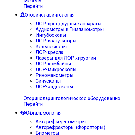
Мебель
Перейти
Оториноларингология
ЛОР-процедурные аппараты
Аудиометры и Тимпанометры
Интубоскопы
ЛОР-коагуляторы
Кольпоскопы
ЛОР-кресла
Лазеры для ЛОР хирургии
ЛОР-комбайны
ЛОР-микроскопы
Риноманометры
Синускопы
ЛОР-эндоскопы
Оториноларингологическое оборудование
Перейти
Офтальмология
Авторефкератометры
Авторефракторы (Форопторы)
Биометры