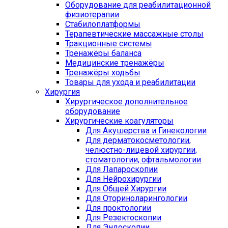
Оборудование для реабилитационной
физиотерапии
Стабилоплатформы
Терапевтические массажные столы
Тракционные системы
Тренажёры баланса
Медицинские тренажёры
Тренажёры ходьбы
Товары для ухода и реабилитации
Хирургия
Хирургическое дополнительное
оборудование
Хирургические коагуляторы
Для Акушерства и Гинекологии
Для дерматокосметологии,
челюстно-лицевой хирургии,
стоматологии, офтальмологии
Для Лапароскопии
Для Нейрохирургии
Для Общей Хирургии
Для Оториноларингологии
Для проктологии
Для Резектоскопии
Для Эндоскопии