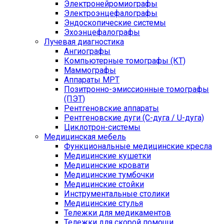
Электронейромиографы
Электроэнцефалографы
Эндоскопические системы
Эхоэнцефалографы
Лучевая диагностика
Ангиографы
Компьютерные томографы (КТ)
Маммографы
Аппараты МРТ
Позитронно-эмиссионные томографы
(ПЭТ)
Рентгеновские аппараты
Рентгеновские дуги (С-дуга / U-дуга)
Циклотрон-системы
Медицинская мебель
Функциональные медицинские кресла
Медицинские кушетки
Медицинские кровати
Медицинские тумбочки
Медицинские стойки
Инструментальные столики
Медицинские стулья
Тележки для медикаментов
Тележки для скорой помощи