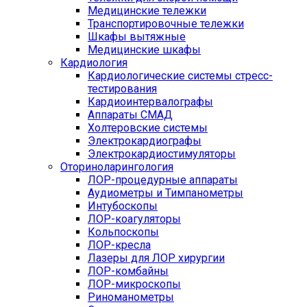
Медицинские тележки
Транспортировочные тележки
Шкафы вытяжные
Медицинские шкафы
Кардиология
Кардиологические системы стресс-
тестирования
Кардиоинтервалографы
Аппараты СМАД
Холтеровские системы
Электрокардиографы
Электрокардиостимуляторы
Оториноларингология
ЛОР-процедурные аппараты
Аудиометры и Тимпанометры
Интубоскопы
ЛОР-коагуляторы
Кольпоскопы
ЛОР-кресла
Лазеры для ЛОР хирургии
ЛОР-комбайны
ЛОР-микроскопы
Риноманометры