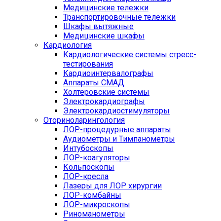
Медицинские тележки
Транспортировочные тележки
Шкафы вытяжные
Медицинские шкафы
Кардиология
Кардиологические системы стресс-
тестирования
Кардиоинтервалографы
Аппараты СМАД
Холтеровские системы
Электрокардиографы
Электрокардиостимуляторы
Оториноларингология
ЛОР-процедурные аппараты
Аудиометры и Тимпанометры
Интубоскопы
ЛОР-коагуляторы
Кольпоскопы
ЛОР-кресла
Лазеры для ЛОР хирургии
ЛОР-комбайны
ЛОР-микроскопы
Риноманометры