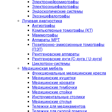
Электронейромиографы
Электроэнцефалографы
Эндоскопические системы
Эхоэнцефалографы
Лучевая диагностика
Ангиографы
Компьютерные томографы (КТ)
Маммографы
Аппараты МРТ
Позитронно-эмиссионные томографы
(ПЭТ)
Рентгеновские аппараты
Рентгеновские дуги (С-дуга / U-дуга)
Циклотрон-системы
Медицинская мебель
Функциональные медицинские кресла
Медицинские кушетки
Медицинские кровати
Медицинские тумбочки
Медицинские стойки
Инструментальные столики
Медицинские стулья
Тележки для медикаментов
Тележки для скорой помощи