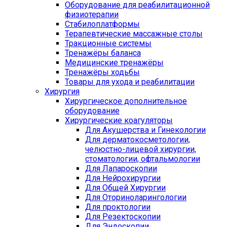
Оборудование для реабилитационной
физиотерапии
Стабилоплатформы
Терапевтические массажные столы
Тракционные системы
Тренажёры баланса
Медицинские тренажёры
Тренажёры ходьбы
Товары для ухода и реабилитации
Хирургия
Хирургическое дополнительное
оборудование
Хирургические коагуляторы
Для Акушерства и Гинекологии
Для дерматокосметологии,
челюстно-лицевой хирургии,
стоматологии, офтальмологии
Для Лапароскопии
Для Нейрохирургии
Для Общей Хирургии
Для Оториноларингологии
Для проктологии
Для Резектоскопии
Для Эндоскопии