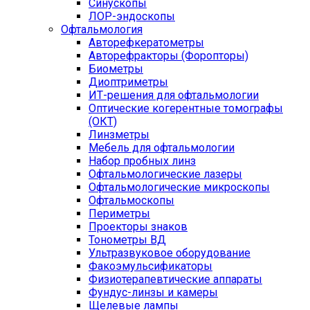
Синускопы
ЛОР-эндоскопы
Офтальмология
Авторефкератометры
Авторефракторы (Форопторы)
Биометры
Диоптриметры
ИТ-решения для офтальмологии
Оптические когерентные томографы
(ОКТ)
Линзметры
Мебель для офтальмологии
Набор пробных линз
Офтальмологические лазеры
Офтальмологические микроскопы
Офтальмоскопы
Периметры
Проекторы знаков
Тонометры ВД
Ультразвуковое оборудование
Факоэмульсификаторы
Физиотерапевтические аппараты
Фундус-линзы и камеры
Щелевые лампы