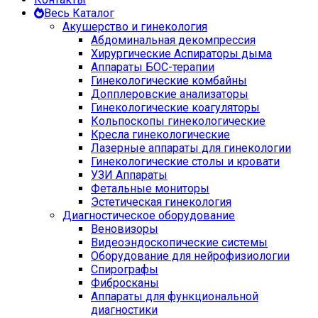
Весь Каталог
Акушерство и гинекология
Абдоминальная декомпрессия
Хирургические Аспираторы дыма
Аппараты БОС-терапии
Гинекологические комбайны
Допплеровские анализаторы
Гинекологические коагуляторы
Кольпоскопы гинекологические
Кресла гинекологические
Лазерные аппараты для гинекологии
Гинекологические столы и кровати
УЗИ Аппараты
Фетальные мониторы
Эстетическая гинекология
Диагностическое оборудование
Веновизоры
Видеоэндоскопические системы
Оборудование для нейрофизиологии
Спирографы
Фибросканы
Аппараты для функциональной
диагностики