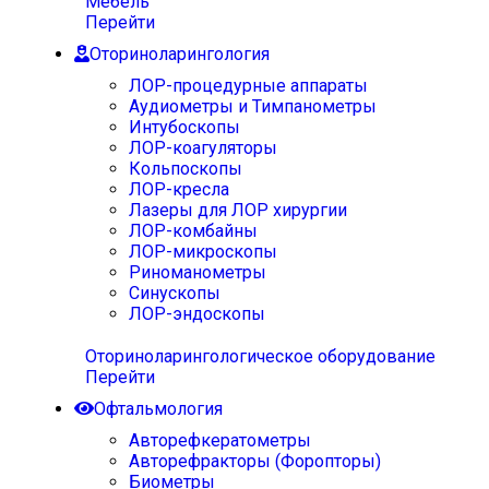
Мебель
Перейти
Оториноларингология
ЛОР-процедурные аппараты
Аудиометры и Тимпанометры
Интубоскопы
ЛОР-коагуляторы
Кольпоскопы
ЛОР-кресла
Лазеры для ЛОР хирургии
ЛОР-комбайны
ЛОР-микроскопы
Риноманометры
Синускопы
ЛОР-эндоскопы
Оториноларингологическое оборудование
Перейти
Офтальмология
Авторефкератометры
Авторефракторы (Форопторы)
Биометры