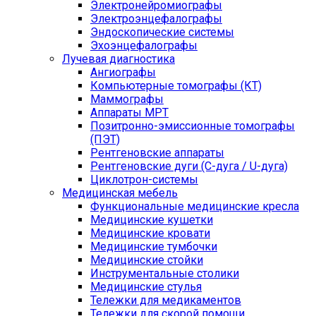
Электронейромиографы
Электроэнцефалографы
Эндоскопические системы
Эхоэнцефалографы
Лучевая диагностика
Ангиографы
Компьютерные томографы (КТ)
Маммографы
Аппараты МРТ
Позитронно-эмиссионные томографы
(ПЭТ)
Рентгеновские аппараты
Рентгеновские дуги (С-дуга / U-дуга)
Циклотрон-системы
Медицинская мебель
Функциональные медицинские кресла
Медицинские кушетки
Медицинские кровати
Медицинские тумбочки
Медицинские стойки
Инструментальные столики
Медицинские стулья
Тележки для медикаментов
Тележки для скорой помощи