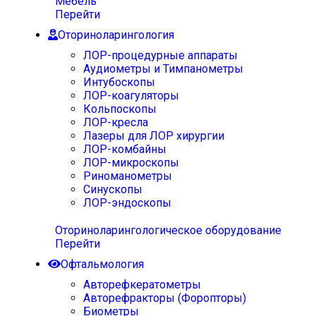
Мебель
Перейти
Оториноларингология
ЛОР-процедурные аппараты
Аудиометры и Тимпанометры
Интубоскопы
ЛОР-коагуляторы
Кольпоскопы
ЛОР-кресла
Лазеры для ЛОР хирургии
ЛОР-комбайны
ЛОР-микроскопы
Риноманометры
Синускопы
ЛОР-эндоскопы
Оториноларингологическое оборудование
Перейти
Офтальмология
Авторефкератометры
Авторефракторы (Форопторы)
Биометры