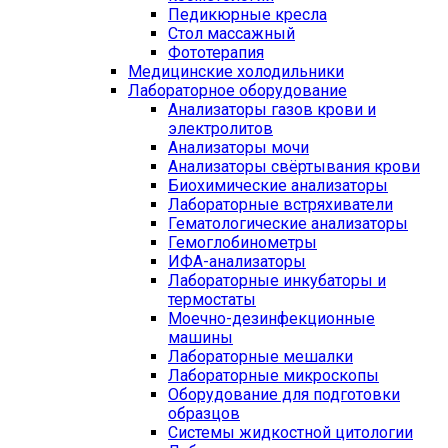
Педикюрные кресла
Стол массажный
Фототерапия
Медицинские холодильники
Лабораторное оборудование
Анализаторы газов крови и
электролитов
Анализаторы мочи
Анализаторы свёртывания крови
Биохимические анализаторы
Лабораторные встряхиватели
Гематологические анализаторы
Гемоглобинометры
ИФА-анализаторы
Лабораторные инкубаторы и
термостаты
Моечно-дезинфекционные
машины
Лабораторные мешалки
Лабораторные микроскопы
Оборудование для подготовки
образцов
Системы жидкостной цитологии