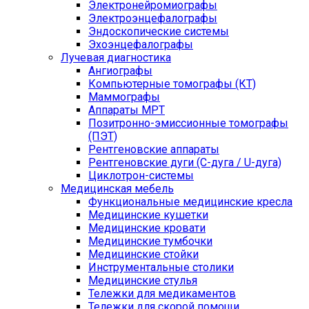
Электронейромиографы
Электроэнцефалографы
Эндоскопические системы
Эхоэнцефалографы
Лучевая диагностика
Ангиографы
Компьютерные томографы (КТ)
Маммографы
Аппараты МРТ
Позитронно-эмиссионные томографы
(ПЭТ)
Рентгеновские аппараты
Рентгеновские дуги (С-дуга / U-дуга)
Циклотрон-системы
Медицинская мебель
Функциональные медицинские кресла
Медицинские кушетки
Медицинские кровати
Медицинские тумбочки
Медицинские стойки
Инструментальные столики
Медицинские стулья
Тележки для медикаментов
Тележки для скорой помощи