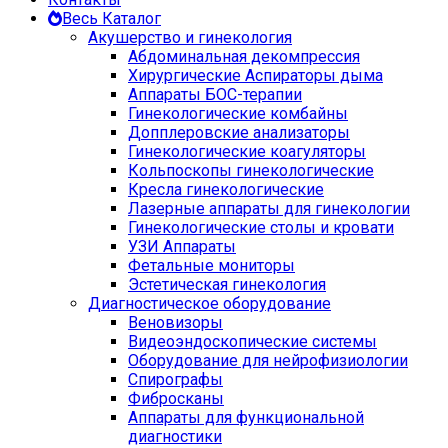
Весь Каталог
Акушерство и гинекология
Абдоминальная декомпрессия
Хирургические Аспираторы дыма
Аппараты БОС-терапии
Гинекологические комбайны
Допплеровские анализаторы
Гинекологические коагуляторы
Кольпоскопы гинекологические
Кресла гинекологические
Лазерные аппараты для гинекологии
Гинекологические столы и кровати
УЗИ Аппараты
Фетальные мониторы
Эстетическая гинекология
Диагностическое оборудование
Веновизоры
Видеоэндоскопические системы
Оборудование для нейрофизиологии
Спирографы
Фибросканы
Аппараты для функциональной
диагностики