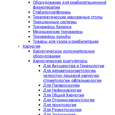
Оборудование для реабилитационной
физиотерапии
Стабилоплатформы
Терапевтические массажные столы
Тракционные системы
Тренажёры баланса
Медицинские тренажёры
Тренажёры ходьбы
Товары для ухода и реабилитации
Хирургия
Хирургическое дополнительное
оборудование
Хирургические коагуляторы
Для Акушерства и Гинекологии
Для дерматокосметологии,
челюстно-лицевой хирургии,
стоматологии, офтальмологии
Для Лапароскопии
Для Нейрохирургии
Для Общей Хирургии
Для Оториноларингологии
Для проктологии
Для Резектоскопии
Для Эндоскопии