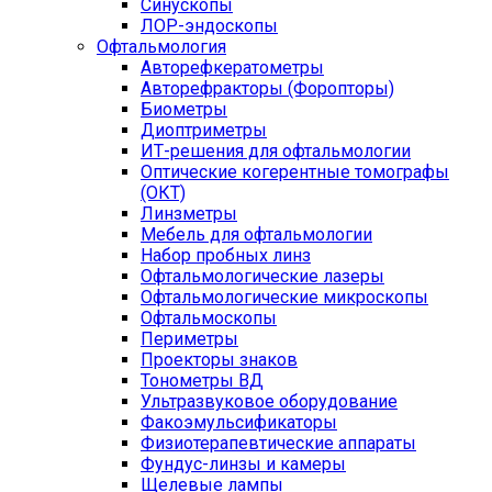
Синускопы
ЛОР-эндоскопы
Офтальмология
Авторефкератометры
Авторефракторы (Форопторы)
Биометры
Диоптриметры
ИТ-решения для офтальмологии
Оптические когерентные томографы
(ОКТ)
Линзметры
Мебель для офтальмологии
Набор пробных линз
Офтальмологические лазеры
Офтальмологические микроскопы
Офтальмоскопы
Периметры
Проекторы знаков
Тонометры ВД
Ультразвуковое оборудование
Факоэмульсификаторы
Физиотерапевтические аппараты
Фундус-линзы и камеры
Щелевые лампы