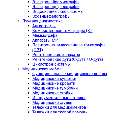
Электронейромиографы
Электроэнцефалографы
Эндоскопические системы
Эхоэнцефалографы
Лучевая диагностика
Ангиографы
Компьютерные томографы (КТ)
Маммографы
Аппараты МРТ
Позитронно-эмиссионные томографы
(ПЭТ)
Рентгеновские аппараты
Рентгеновские дуги (С-дуга / U-дуга)
Циклотрон-системы
Медицинская мебель
Функциональные медицинские кресла
Медицинские кушетки
Медицинские кровати
Медицинские тумбочки
Медицинские стойки
Инструментальные столики
Медицинские стулья
Тележки для медикаментов
Тележки для скорой помощи