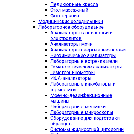
Педикюрные кресла
Стол массажный
Фототерапия
Медицинские холодильники
Лабораторное оборудование
Анализаторы газов крови и
электролитов
Анализаторы мочи
Анализаторы свёртывания крови
Биохимические анализаторы
Лабораторные встряхиватели
Гематологические анализаторы
Гемоглобинометры
ИФА-анализаторы
Лабораторные инкубаторы и
термостаты
Моечно-дезинфекционные
машины
Лабораторные мешалки
Лабораторные микроскопы
Оборудование для подготовки
образцов
Системы жидкостной цитологии