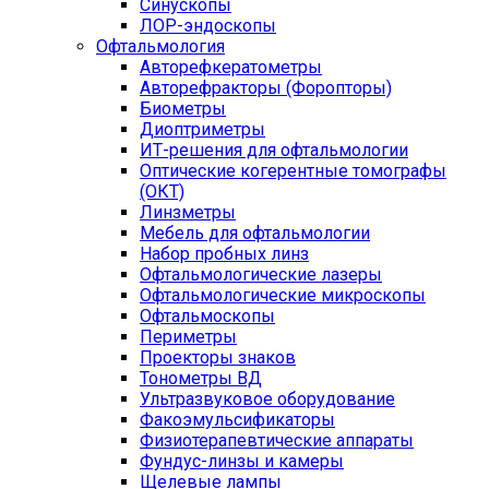
Синускопы
ЛОР-эндоскопы
Офтальмология
Авторефкератометры
Авторефракторы (Форопторы)
Биометры
Диоптриметры
ИТ-решения для офтальмологии
Оптические когерентные томографы
(ОКТ)
Линзметры
Мебель для офтальмологии
Набор пробных линз
Офтальмологические лазеры
Офтальмологические микроскопы
Офтальмоскопы
Периметры
Проекторы знаков
Тонометры ВД
Ультразвуковое оборудование
Факоэмульсификаторы
Физиотерапевтические аппараты
Фундус-линзы и камеры
Щелевые лампы