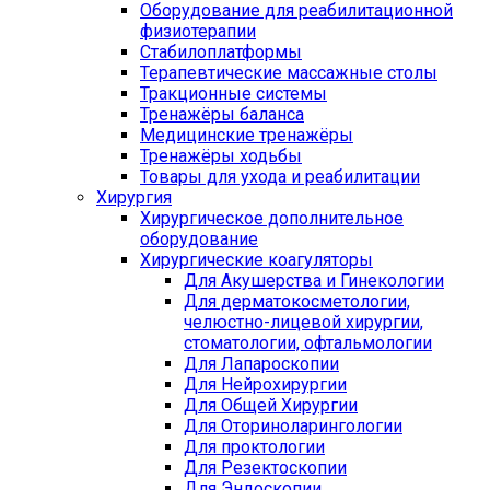
Оборудование для реабилитационной
физиотерапии
Стабилоплатформы
Терапевтические массажные столы
Тракционные системы
Тренажёры баланса
Медицинские тренажёры
Тренажёры ходьбы
Товары для ухода и реабилитации
Хирургия
Хирургическое дополнительное
оборудование
Хирургические коагуляторы
Для Акушерства и Гинекологии
Для дерматокосметологии,
челюстно-лицевой хирургии,
стоматологии, офтальмологии
Для Лапароскопии
Для Нейрохирургии
Для Общей Хирургии
Для Оториноларингологии
Для проктологии
Для Резектоскопии
Для Эндоскопии