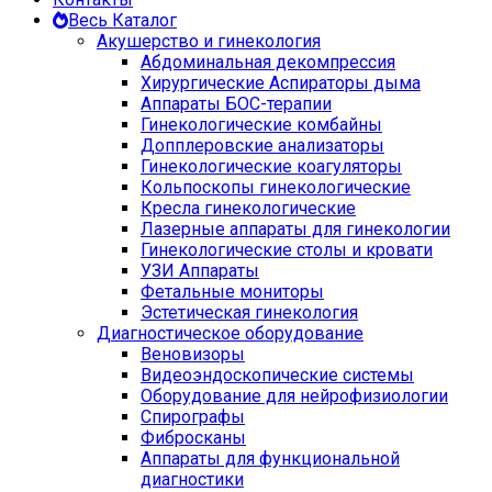
Весь Каталог
Акушерство и гинекология
Абдоминальная декомпрессия
Хирургические Аспираторы дыма
Аппараты БОС-терапии
Гинекологические комбайны
Допплеровские анализаторы
Гинекологические коагуляторы
Кольпоскопы гинекологические
Кресла гинекологические
Лазерные аппараты для гинекологии
Гинекологические столы и кровати
УЗИ Аппараты
Фетальные мониторы
Эстетическая гинекология
Диагностическое оборудование
Веновизоры
Видеоэндоскопические системы
Оборудование для нейрофизиологии
Спирографы
Фибросканы
Аппараты для функциональной
диагностики