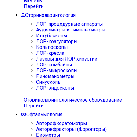
Мебель
Перейти
Оториноларингология
ЛОР-процедурные аппараты
Аудиометры и Тимпанометры
Интубоскопы
ЛОР-коагуляторы
Кольпоскопы
ЛОР-кресла
Лазеры для ЛОР хирургии
ЛОР-комбайны
ЛОР-микроскопы
Риноманометры
Синускопы
ЛОР-эндоскопы
Оториноларингологическое оборудование
Перейти
Офтальмология
Авторефкератометры
Авторефракторы (Форопторы)
Биометры