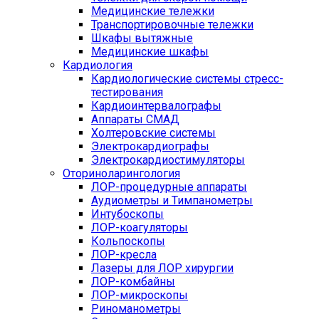
Медицинские тележки
Транспортировочные тележки
Шкафы вытяжные
Медицинские шкафы
Кардиология
Кардиологические системы стресс-
тестирования
Кардиоинтервалографы
Аппараты СМАД
Холтеровские системы
Электрокардиографы
Электрокардиостимуляторы
Оториноларингология
ЛОР-процедурные аппараты
Аудиометры и Тимпанометры
Интубоскопы
ЛОР-коагуляторы
Кольпоскопы
ЛОР-кресла
Лазеры для ЛОР хирургии
ЛОР-комбайны
ЛОР-микроскопы
Риноманометры