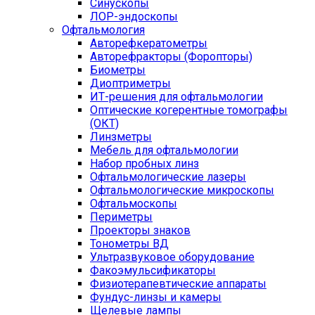
Синускопы
ЛОР-эндоскопы
Офтальмология
Авторефкератометры
Авторефракторы (Форопторы)
Биометры
Диоптриметры
ИТ-решения для офтальмологии
Оптические когерентные томографы
(ОКТ)
Линзметры
Мебель для офтальмологии
Набор пробных линз
Офтальмологические лазеры
Офтальмологические микроскопы
Офтальмоскопы
Периметры
Проекторы знаков
Тонометры ВД
Ультразвуковое оборудование
Факоэмульсификаторы
Физиотерапевтические аппараты
Фундус-линзы и камеры
Щелевые лампы