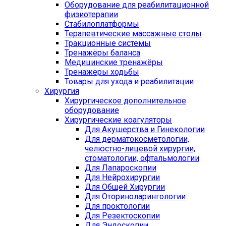
Оборудование для реабилитационной
физиотерапии
Стабилоплатформы
Терапевтические массажные столы
Тракционные системы
Тренажёры баланса
Медицинские тренажёры
Тренажёры ходьбы
Товары для ухода и реабилитации
Хирургия
Хирургическое дополнительное
оборудование
Хирургические коагуляторы
Для Акушерства и Гинекологии
Для дерматокосметологии,
челюстно-лицевой хирургии,
стоматологии, офтальмологии
Для Лапароскопии
Для Нейрохирургии
Для Общей Хирургии
Для Оториноларингологии
Для проктологии
Для Резектоскопии
Для Эндоскопии