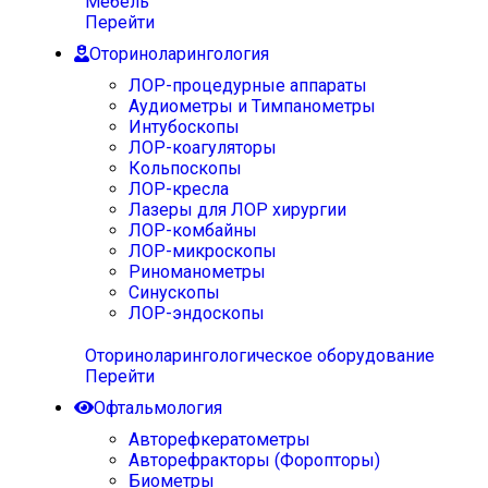
Мебель
Перейти
Оториноларингология
ЛОР-процедурные аппараты
Аудиометры и Тимпанометры
Интубоскопы
ЛОР-коагуляторы
Кольпоскопы
ЛОР-кресла
Лазеры для ЛОР хирургии
ЛОР-комбайны
ЛОР-микроскопы
Риноманометры
Синускопы
ЛОР-эндоскопы
Оториноларингологическое оборудование
Перейти
Офтальмология
Авторефкератометры
Авторефракторы (Форопторы)
Биометры