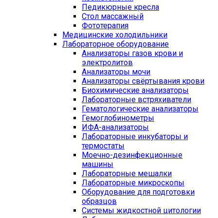
Педикюрные кресла
Стол массажный
Фототерапия
Медицинские холодильники
Лабораторное оборудование
Анализаторы газов крови и
электролитов
Анализаторы мочи
Анализаторы свёртывания крови
Биохимические анализаторы
Лабораторные встряхиватели
Гематологические анализаторы
Гемоглобинометры
ИФА-анализаторы
Лабораторные инкубаторы и
термостаты
Моечно-дезинфекционные
машины
Лабораторные мешалки
Лабораторные микроскопы
Оборудование для подготовки
образцов
Системы жидкостной цитологии