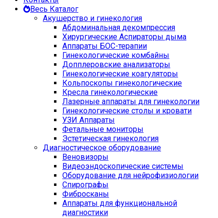
Весь Каталог
Акушерство и гинекология
Абдоминальная декомпрессия
Хирургические Аспираторы дыма
Аппараты БОС-терапии
Гинекологические комбайны
Допплеровские анализаторы
Гинекологические коагуляторы
Кольпоскопы гинекологические
Кресла гинекологические
Лазерные аппараты для гинекологии
Гинекологические столы и кровати
УЗИ Аппараты
Фетальные мониторы
Эстетическая гинекология
Диагностическое оборудование
Веновизоры
Видеоэндоскопические системы
Оборудование для нейрофизиологии
Спирографы
Фибросканы
Аппараты для функциональной
диагностики