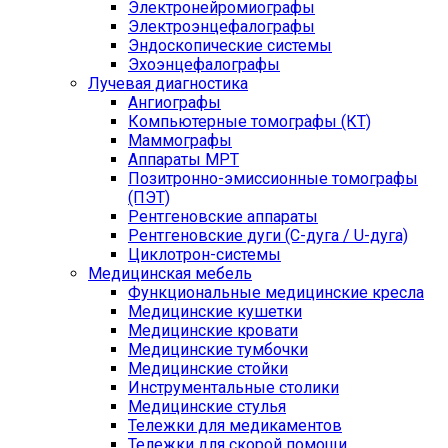
Электронейромиографы
Электроэнцефалографы
Эндоскопические системы
Эхоэнцефалографы
Лучевая диагностика
Ангиографы
Компьютерные томографы (КТ)
Маммографы
Аппараты МРТ
Позитронно-эмиссионные томографы
(ПЭТ)
Рентгеновские аппараты
Рентгеновские дуги (С-дуга / U-дуга)
Циклотрон-системы
Медицинская мебель
Функциональные медицинские кресла
Медицинские кушетки
Медицинские кровати
Медицинские тумбочки
Медицинские стойки
Инструментальные столики
Медицинские стулья
Тележки для медикаментов
Тележки для скорой помощи