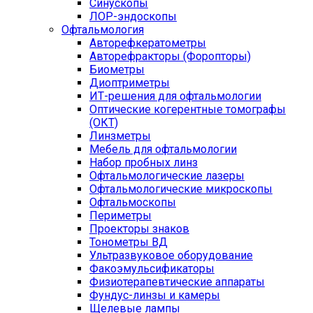
Синускопы
ЛОР-эндоскопы
Офтальмология
Авторефкератометры
Авторефракторы (Форопторы)
Биометры
Диоптриметры
ИТ-решения для офтальмологии
Оптические когерентные томографы
(ОКТ)
Линзметры
Мебель для офтальмологии
Набор пробных линз
Офтальмологические лазеры
Офтальмологические микроскопы
Офтальмоскопы
Периметры
Проекторы знаков
Тонометры ВД
Ультразвуковое оборудование
Факоэмульсификаторы
Физиотерапевтические аппараты
Фундус-линзы и камеры
Щелевые лампы