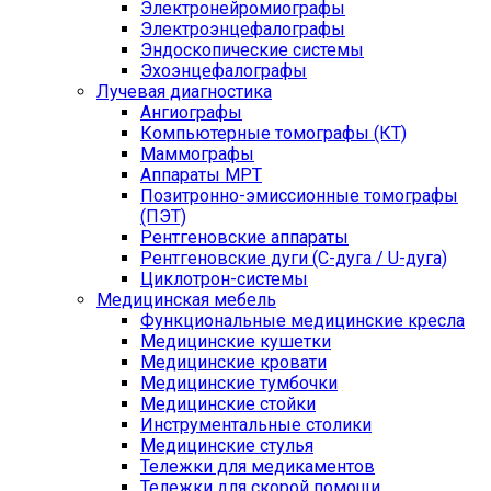
Электронейромиографы
Электроэнцефалографы
Эндоскопические системы
Эхоэнцефалографы
Лучевая диагностика
Ангиографы
Компьютерные томографы (КТ)
Маммографы
Аппараты МРТ
Позитронно-эмиссионные томографы
(ПЭТ)
Рентгеновские аппараты
Рентгеновские дуги (С-дуга / U-дуга)
Циклотрон-системы
Медицинская мебель
Функциональные медицинские кресла
Медицинские кушетки
Медицинские кровати
Медицинские тумбочки
Медицинские стойки
Инструментальные столики
Медицинские стулья
Тележки для медикаментов
Тележки для скорой помощи