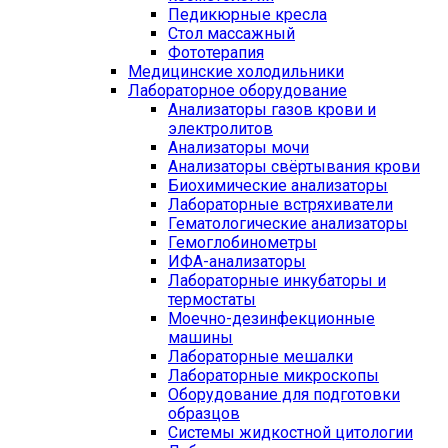
Педикюрные кресла
Стол массажный
Фототерапия
Медицинские холодильники
Лабораторное оборудование
Анализаторы газов крови и
электролитов
Анализаторы мочи
Анализаторы свёртывания крови
Биохимические анализаторы
Лабораторные встряхиватели
Гематологические анализаторы
Гемоглобинометры
ИФА-анализаторы
Лабораторные инкубаторы и
термостаты
Моечно-дезинфекционные
машины
Лабораторные мешалки
Лабораторные микроскопы
Оборудование для подготовки
образцов
Системы жидкостной цитологии