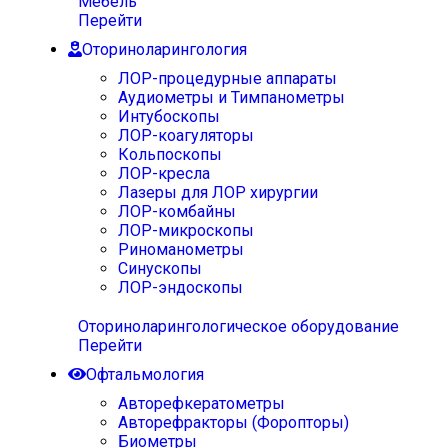
Мебель
Перейти
Оториноларингология
ЛОР-процедурные аппараты
Аудиометры и Тимпанометры
Интубоскопы
ЛОР-коагуляторы
Кольпоскопы
ЛОР-кресла
Лазеры для ЛОР хирургии
ЛОР-комбайны
ЛОР-микроскопы
Риноманометры
Синускопы
ЛОР-эндоскопы
Оториноларингологическое оборудование
Перейти
Офтальмология
Авторефкератометры
Авторефракторы (Форопторы)
Биометры