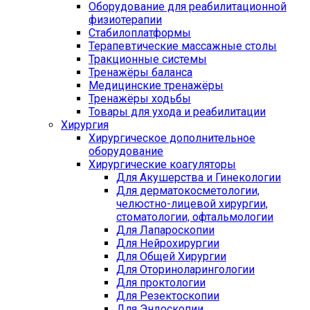
Оборудование для реабилитационной
физиотерапии
Стабилоплатформы
Терапевтические массажные столы
Тракционные системы
Тренажёры баланса
Медицинские тренажёры
Тренажёры ходьбы
Товары для ухода и реабилитации
Хирургия
Хирургическое дополнительное
оборудование
Хирургические коагуляторы
Для Акушерства и Гинекологии
Для дерматокосметологии,
челюстно-лицевой хирургии,
стоматологии, офтальмологии
Для Лапароскопии
Для Нейрохирургии
Для Общей Хирургии
Для Оториноларингологии
Для проктологии
Для Резектоскопии
Для Эндоскопии