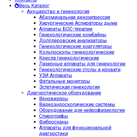
Весь Каталог
Акушерство и гинекология
Абдоминальная декомпрессия
Хирургические Аспираторы дыма
Аппараты БОС-терапии
Гинекологические комбайны
Допплеровские анализаторы
Гинекологические коагуляторы
Кольпоскопы гинекологические
Кресла гинекологические
Лазерные аппараты для гинекологии
Гинекологические столы и кровати
УЗИ Аппараты
Фетальные мониторы
Эстетическая гинекология
Диагностическое оборудование
Веновизоры
Видеоэндоскопические системы
Оборудование для нейрофизиологии
Спирографы
Фибросканы
Аппараты для функциональной
диагностики