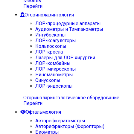
Мебель
Перейти
Оториноларингология
ЛОР-процедурные аппараты
Аудиометры и Тимпанометры
Интубоскопы
ЛОР-коагуляторы
Кольпоскопы
ЛОР-кресла
Лазеры для ЛОР хирургии
ЛОР-комбайны
ЛОР-микроскопы
Риноманометры
Синускопы
ЛОР-эндоскопы
Оториноларингологическое оборудование
Перейти
Офтальмология
Авторефкератометры
Авторефракторы (Форопторы)
Биометры