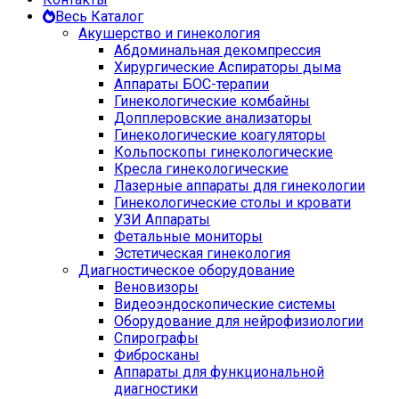
Весь Каталог
Акушерство и гинекология
Абдоминальная декомпрессия
Хирургические Аспираторы дыма
Аппараты БОС-терапии
Гинекологические комбайны
Допплеровские анализаторы
Гинекологические коагуляторы
Кольпоскопы гинекологические
Кресла гинекологические
Лазерные аппараты для гинекологии
Гинекологические столы и кровати
УЗИ Аппараты
Фетальные мониторы
Эстетическая гинекология
Диагностическое оборудование
Веновизоры
Видеоэндоскопические системы
Оборудование для нейрофизиологии
Спирографы
Фибросканы
Аппараты для функциональной
диагностики