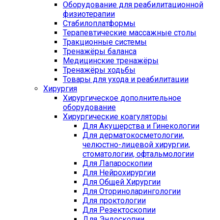
Оборудование для реабилитационной
физиотерапии
Стабилоплатформы
Терапевтические массажные столы
Тракционные системы
Тренажёры баланса
Медицинские тренажёры
Тренажёры ходьбы
Товары для ухода и реабилитации
Хирургия
Хирургическое дополнительное
оборудование
Хирургические коагуляторы
Для Акушерства и Гинекологии
Для дерматокосметологии,
челюстно-лицевой хирургии,
стоматологии, офтальмологии
Для Лапароскопии
Для Нейрохирургии
Для Общей Хирургии
Для Оториноларингологии
Для проктологии
Для Резектоскопии
Для Эндоскопии