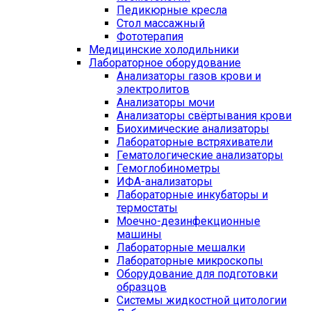
Педикюрные кресла
Стол массажный
Фототерапия
Медицинские холодильники
Лабораторное оборудование
Анализаторы газов крови и
электролитов
Анализаторы мочи
Анализаторы свёртывания крови
Биохимические анализаторы
Лабораторные встряхиватели
Гематологические анализаторы
Гемоглобинометры
ИФА-анализаторы
Лабораторные инкубаторы и
термостаты
Моечно-дезинфекционные
машины
Лабораторные мешалки
Лабораторные микроскопы
Оборудование для подготовки
образцов
Системы жидкостной цитологии