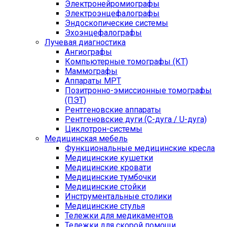
Электронейромиографы
Электроэнцефалографы
Эндоскопические системы
Эхоэнцефалографы
Лучевая диагностика
Ангиографы
Компьютерные томографы (КТ)
Маммографы
Аппараты МРТ
Позитронно-эмиссионные томографы
(ПЭТ)
Рентгеновские аппараты
Рентгеновские дуги (С-дуга / U-дуга)
Циклотрон-системы
Медицинская мебель
Функциональные медицинские кресла
Медицинские кушетки
Медицинские кровати
Медицинские тумбочки
Медицинские стойки
Инструментальные столики
Медицинские стулья
Тележки для медикаментов
Тележки для скорой помощи