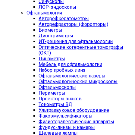
Синускопы
ЛОР-эндоскопы
Офтальмология
Авторефкератометры
Авторефракторы (Форопторы)
Биометры
Диоптриметры
ИТ-решения для офтальмологии
Оптические когерентные томографы
(ОКТ)
Линзметры
Мебель для офтальмологии
Набор пробных линз
Офтальмологические лазеры
Офтальмологические микроскопы
Офтальмоскопы
Периметры
Проекторы знаков
Тонометры ВД
Ультразвуковое оборудование
Факоэмульсификаторы
Физиотерапевтические аппараты
Фундус-линзы и камеры
Щелевые лампы