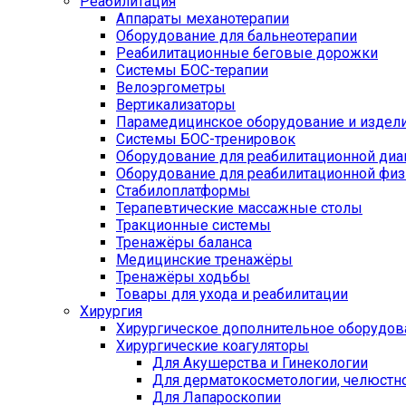
Реабилитация
Аппараты механотерапии
Оборудование для бальнеотерапии
Реабилитационные беговые дорожки
Системы БОС-терапии
Велоэргометры
Вертикализаторы
Парамедицинское оборудование и издел
Системы БОС-тренировок
Оборудование для реабилитационной диа
Оборудование для реабилитационной физ
Стабилоплатформы
Терапевтические массажные столы
Тракционные системы
Тренажёры баланса
Медицинские тренажёры
Тренажёры ходьбы
Товары для ухода и реабилитации
Хирургия
Хирургическое дополнительное оборудов
Хирургические коагуляторы
Для Акушерства и Гинекологии
Для дерматокосметологии, челюстно
Для Лапароскопии