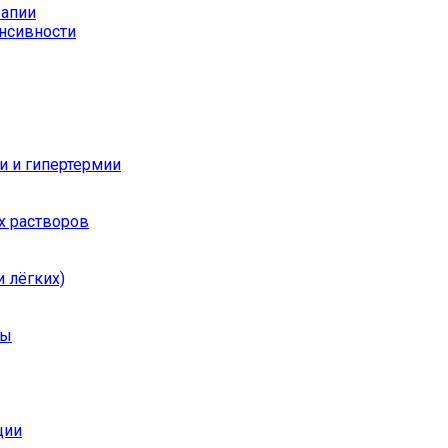
рапии
енсивности
и и гипертермии
х растворов
 лёгких)
ры
ции