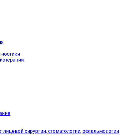
ия
гностики
иотерапии
ание
-лицевой хирургии, стоматологии, офтальмологии