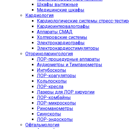
Шкафы вытяжные
Медицинские шкафы
Кардиология
Кардиологические системы стресс-тести
Кардиоинтервалографы
Аппараты СМАД
Холтеровские системы
Электрокардиографы
Электрокардиостимуляторы
Оториноларингология
ЛОР-процедурные аппараты
Аудиометры и Тимпанометры
Интубоскопы
ЛОР-коагуляторы
Кольпоскопы
ЛОР-кресла
Лазеры для ЛОР хирургии
ЛОР-комбайны
ЛОР-микроскопы
Риноманометры
Синускопы
ЛОР-эндоскопы
Офтальмология