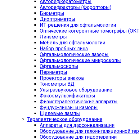
Авторефкератометры
Авторефракторы (Форопторы)
Биометры
Диоптриметры
ИТ-решения для офтальмологии
Оптические когерентные томографы (ОКТ
Линзметры
Мебель для офтальмологии
Набор пробных линз
Офтальмологические лазеры
Офтальмологические микроскопы
Офтальмоскопы
Периметры
Проекторы знаков
Тонометры ВД
Ультразвуковое оборудование
Факоэмульсификаторы
Физиотерапевтические аппараты
Фундус-линзы и камеры
Щелевые лампы
Терапевтическое оборудование
Аппараты для дарсонвализации
Оборудование для галоингаляционной те
Оборудование для гидротерапии