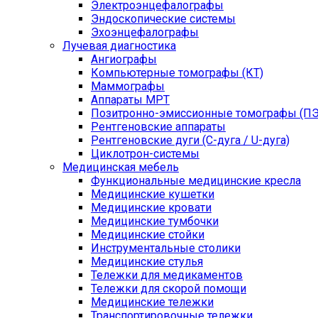
Электроэнцефалографы
Эндоскопические системы
Эхоэнцефалографы
Лучевая диагностика
Ангиографы
Компьютерные томографы (КТ)
Маммографы
Аппараты МРТ
Позитронно-эмиссионные томографы (ПЭ
Рентгеновские аппараты
Рентгеновские дуги (С-дуга / U-дуга)
Циклотрон-системы
Медицинская мебель
Функциональные медицинские кресла
Медицинские кушетки
Медицинские кровати
Медицинские тумбочки
Медицинские стойки
Инструментальные столики
Медицинские стулья
Тележки для медикаментов
Тележки для скорой помощи
Медицинские тележки
Транспортировочные тележки