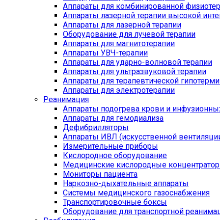
Аппараты для комбинированной физиоте
Аппараты лазерной терапии высокой инт
Аппараты для лазерной терапии
Оборудование для лучевой терапии
Аппараты для магнитотерапии
Аппараты УВЧ-терапии
Аппараты для ударно-волновой терапии
Аппараты для ультразвуковой терапии
Аппараты для терапевтической гипотерми
Аппараты для электротерапии
Реанимация
Аппараты подогрева крови и инфузионны
Аппараты для гемодиализа
Дефибрилляторы
Аппараты ИВЛ (искусственной вентиляции
Измерительные приборы
Кислородное оборудование
Медицинские кислородные концентрато
Мониторы пациента
Наркозно-дыхательные аппараты
Системы медицинского газоснабжения
Транспортировочные боксы
Оборудование для транспортной реанима