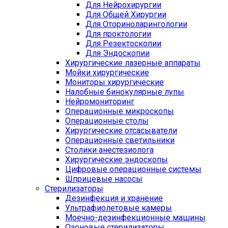
Для Нейрохирургии
Для Общей Хирургии
Для Оториноларингологии
Для проктологии
Для Резектоскопии
Для Эндоскопии
Хирургические лазерные аппараты
Мойки хирургические
Мониторы хирургические
Налобные бинокулярные лупы
Нейромониторинг
Операционные микроскопы
Операционные столы
Хирургические отсасыватели
Операционные светильники
Столики анестезиолога
Хирургические эндоскопы
Цифровые операционные системы
Шприцевые насосы
Стерилизаторы
Дезинфекция и хранение
Ультрафиолетовые камеры
Моечно-дезинфекционные машины
Озоновые стерилизаторы