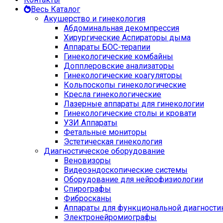
Весь Каталог
Акушерство и гинекология
Абдоминальная декомпрессия
Хирургические Аспираторы дыма
Аппараты БОС-терапии
Гинекологические комбайны
Допплеровские анализаторы
Гинекологические коагуляторы
Кольпоскопы гинекологические
Кресла гинекологические
Лазерные аппараты для гинекологии
Гинекологические столы и кровати
УЗИ Аппараты
Фетальные мониторы
Эстетическая гинекология
Диагностическое оборудование
Веновизоры
Видеоэндоскопические системы
Оборудование для нейрофизиологии
Спирографы
Фибросканы
Аппараты для функциональной диагности
Электронейромиографы