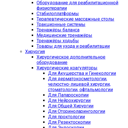
Оборудование для реабилитационной
физиотерапии
Стабилоплатформы
Терапевтические массажные столы
Тракционные системы
Тренажёры баланса
Медицинские тренажёры
Тренажёры ходьбы
Товары для ухода и реабилитации
Хирургия
Хирургическое дополнительное
оборудование
Хирургические коагуляторы
Для Акушерства и Гинекологии
Для дерматокосметологии,
челюстно-лицевой хирургии,
стоматологии, офтальмологии
Для Лапароскопии
Для Нейрохирургии
Для Общей Хирургии
Для Оториноларингологии
Для проктологии
Для Резектоскопии
Для Эндоскопии