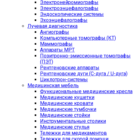
Электронейромиографы
Электроэнцефалографы
Эндоскопические системы
Эхоэнцефалографы
Лучевая диагностика
Ангиографы
Компьютерные томографы (КТ)
Маммографы
Аппараты МРТ
Позитронно-эмиссионные томографы
(ПЭТ)
Рентгеновские аппараты
Рентгеновские дуги (С-дуга / U-дуга)
Циклотрон-системы
Медицинская мебель
Функциональные медицинские кресла
Медицинские кушетки
Медицинские кровати
Медицинские тумбочки
Медицинские стойки
Инструментальные столики
Медицинские стулья
Тележки для медикаментов
Тележки для скорой помощи