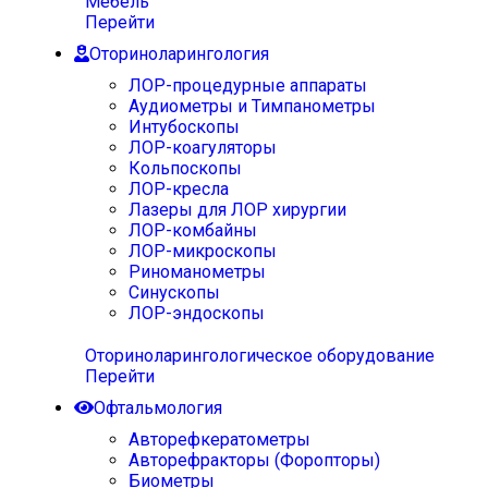
Мебель
Перейти
Оториноларингология
ЛОР-процедурные аппараты
Аудиометры и Тимпанометры
Интубоскопы
ЛОР-коагуляторы
Кольпоскопы
ЛОР-кресла
Лазеры для ЛОР хирургии
ЛОР-комбайны
ЛОР-микроскопы
Риноманометры
Синускопы
ЛОР-эндоскопы
Оториноларингологическое оборудование
Перейти
Офтальмология
Авторефкератометры
Авторефракторы (Форопторы)
Биометры