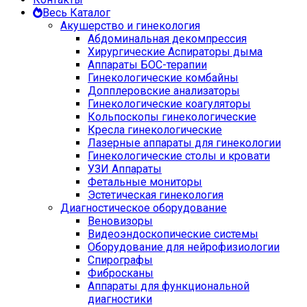
Весь Каталог
Акушерство и гинекология
Абдоминальная декомпрессия
Хирургические Аспираторы дыма
Аппараты БОС-терапии
Гинекологические комбайны
Допплеровские анализаторы
Гинекологические коагуляторы
Кольпоскопы гинекологические
Кресла гинекологические
Лазерные аппараты для гинекологии
Гинекологические столы и кровати
УЗИ Аппараты
Фетальные мониторы
Эстетическая гинекология
Диагностическое оборудование
Веновизоры
Видеоэндоскопические системы
Оборудование для нейрофизиологии
Спирографы
Фибросканы
Аппараты для функциональной
диагностики