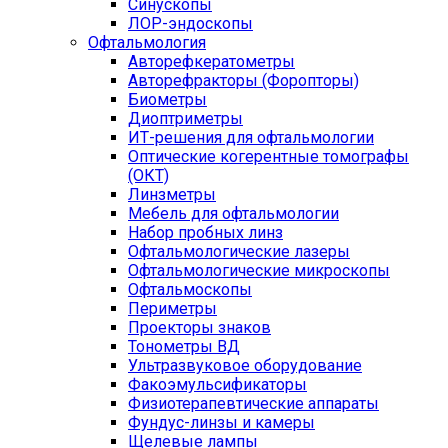
Синускопы
ЛОР-эндоскопы
Офтальмология
Авторефкератометры
Авторефракторы (Форопторы)
Биометры
Диоптриметры
ИТ-решения для офтальмологии
Оптические когерентные томографы
(ОКТ)
Линзметры
Мебель для офтальмологии
Набор пробных линз
Офтальмологические лазеры
Офтальмологические микроскопы
Офтальмоскопы
Периметры
Проекторы знаков
Тонометры ВД
Ультразвуковое оборудование
Факоэмульсификаторы
Физиотерапевтические аппараты
Фундус-линзы и камеры
Щелевые лампы