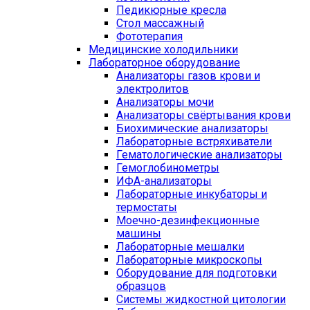
Педикюрные кресла
Стол массажный
Фототерапия
Медицинские холодильники
Лабораторное оборудование
Анализаторы газов крови и
электролитов
Анализаторы мочи
Анализаторы свёртывания крови
Биохимические анализаторы
Лабораторные встряхиватели
Гематологические анализаторы
Гемоглобинометры
ИФА-анализаторы
Лабораторные инкубаторы и
термостаты
Моечно-дезинфекционные
машины
Лабораторные мешалки
Лабораторные микроскопы
Оборудование для подготовки
образцов
Системы жидкостной цитологии