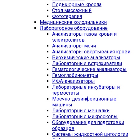
Педикюрные кресла
Стол массажный
Фототерапия
Медицинские холодильники
Лабораторное оборудование
Анализаторы газов крови и
электролитов
Анализаторы мочи
Анализаторы свёртывания крови
Биохимические анализаторы
Лабораторные встряхиватели
Гематологические анализаторы
Гемоглобинометры
ИФА-анализаторы
Лабораторные инкубаторы и
термостаты
Моечно-дезинфекционные
машины
Лабораторные мешалки
Лабораторные микроскопы
Оборудование для подготовки
образцов
Системы жидкостной цитологии