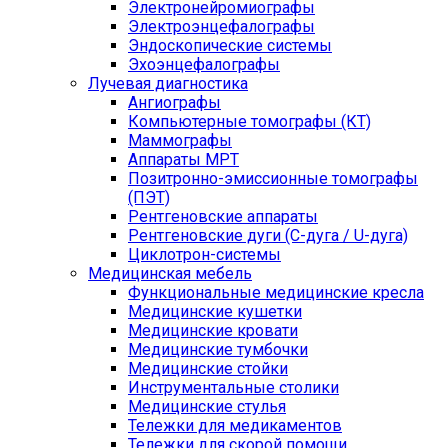
Электронейромиографы
Электроэнцефалографы
Эндоскопические системы
Эхоэнцефалографы
Лучевая диагностика
Ангиографы
Компьютерные томографы (КТ)
Маммографы
Аппараты МРТ
Позитронно-эмиссионные томографы
(ПЭТ)
Рентгеновские аппараты
Рентгеновские дуги (С-дуга / U-дуга)
Циклотрон-системы
Медицинская мебель
Функциональные медицинские кресла
Медицинские кушетки
Медицинские кровати
Медицинские тумбочки
Медицинские стойки
Инструментальные столики
Медицинские стулья
Тележки для медикаментов
Тележки для скорой помощи