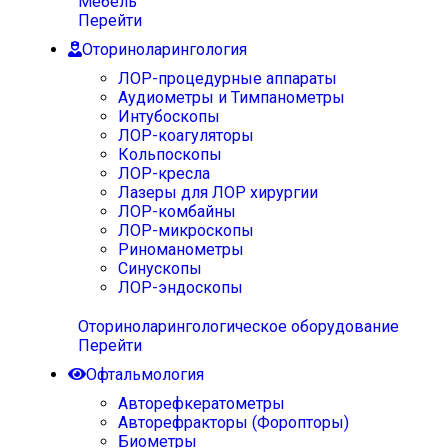
Мебель
Перейти
Оториноларингология
ЛОР-процедурные аппараты
Аудиометры и Тимпанометры
Интубоскопы
ЛОР-коагуляторы
Кольпоскопы
ЛОР-кресла
Лазеры для ЛОР хирургии
ЛОР-комбайны
ЛОР-микроскопы
Риноманометры
Синускопы
ЛОР-эндоскопы
Оториноларингологическое оборудование
Перейти
Офтальмология
Авторефкератометры
Авторефракторы (Форопторы)
Биометры