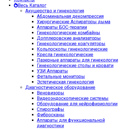
Весь Каталог
Акушерство и гинекология
Абдоминальная декомпрессия
Хирургические Аспираторы дыма
Аппараты БОС-терапии
Гинекологические комбайны
Допплеровские анализаторы
Гинекологические коагуляторы
Кольпоскопы гинекологические
Кресла гинекологические
Лазерные аппараты для гинекологии
Гинекологические столы и кровати
УЗИ Аппараты
Фетальные мониторы
Эстетическая гинекология
Диагностическое оборудование
Веновизоры
Видеоэндоскопические системы
Оборудование для нейрофизиологии
Спирографы
Фибросканы
Аппараты для функциональной
диагностики