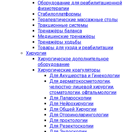
Оборудование для реабилитационной
физиотерапии
Стабилоплатформы
Терапевтические массажные столы
Тракционные системы
Тренажёры баланса
Медицинские тренажёры
Тренажёры ходьбы
Товары для ухода и реабилитации
Хирургия
Хирургическое дополнительное
оборудование
Хирургические коагуляторы
Для Акушерства и Гинекологии
Для дерматокосметологии,
челюстно-лицевой хирургии,
стоматологии, офтальмологии
Для Лапароскопии
Для Нейрохирургии
Для Общей Хирургии
Для Оториноларингологии
Для проктологии
Для Резектоскопии
Для Эндоскопии