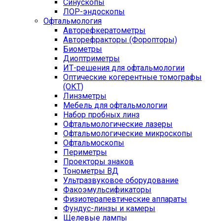
Синускопы
ЛОР-эндоскопы
Офтальмология
Авторефкератометры
Авторефракторы (Форопторы)
Биометры
Диоптриметры
ИТ-решения для офтальмологии
Оптические когерентные томографы
(ОКТ)
Линзметры
Мебель для офтальмологии
Набор пробных линз
Офтальмологические лазеры
Офтальмологические микроскопы
Офтальмоскопы
Периметры
Проекторы знаков
Тонометры ВД
Ультразвуковое оборудование
Факоэмульсификаторы
Физиотерапевтические аппараты
Фундус-линзы и камеры
Щелевые лампы