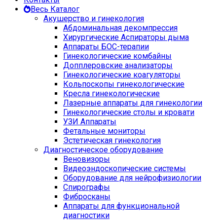
Весь Каталог
Акушерство и гинекология
Абдоминальная декомпрессия
Хирургические Аспираторы дыма
Аппараты БОС-терапии
Гинекологические комбайны
Допплеровские анализаторы
Гинекологические коагуляторы
Кольпоскопы гинекологические
Кресла гинекологические
Лазерные аппараты для гинекологии
Гинекологические столы и кровати
УЗИ Аппараты
Фетальные мониторы
Эстетическая гинекология
Диагностическое оборудование
Веновизоры
Видеоэндоскопические системы
Оборудование для нейрофизиологии
Спирографы
Фибросканы
Аппараты для функциональной
диагностики