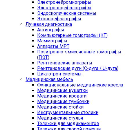
Электронейромиографы
Электроэнцефалографы
Эндоскопические системы
Эхоэнцефалографы
Лучевая диагностика
Ангиографы
Компьютерные томографы (КТ)
Маммографы
Аппараты МРТ
Позитронно-эмиссионные томографы
(ПЭТ)
Рентгеновские аппараты
Рентгеновские дуги (С-дуга / U-дуга)
Циклотрон-системы
Медицинская мебель
Функциональные медицинские кресла
Медицинские кушетки
Медицинские кровати
Медицинские тумбочки
Медицинские стойки
Инструментальные столики
Медицинские стулья
Тележки для медикаментов
Тележки для скорой помощи