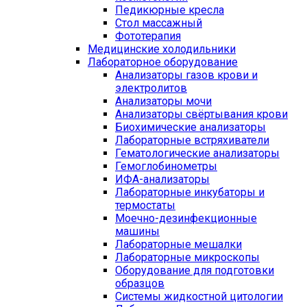
Педикюрные кресла
Стол массажный
Фототерапия
Медицинские холодильники
Лабораторное оборудование
Анализаторы газов крови и
электролитов
Анализаторы мочи
Анализаторы свёртывания крови
Биохимические анализаторы
Лабораторные встряхиватели
Гематологические анализаторы
Гемоглобинометры
ИФА-анализаторы
Лабораторные инкубаторы и
термостаты
Моечно-дезинфекционные
машины
Лабораторные мешалки
Лабораторные микроскопы
Оборудование для подготовки
образцов
Системы жидкостной цитологии