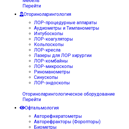
Мебель
Перейти
Оториноларингология
ЛОР-процедурные аппараты
Аудиометры и Тимпанометры
Интубоскопы
ЛОР-коагуляторы
Кольпоскопы
ЛОР-кресла
Лазеры для ЛОР хирургии
ЛОР-комбайны
ЛОР-микроскопы
Риноманометры
Синускопы
ЛОР-эндоскопы
Оториноларингологическое оборудование
Перейти
Офтальмология
Авторефкератометры
Авторефракторы (Форопторы)
Биометры