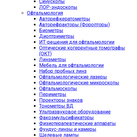
Синускопы
ЛОР-эндоскопы
Офтальмология
Авторефкератометры
Авторефракторы (Форопторы)
Биометры
Диоптриметры
ИТ-решения для офтальмологии
Оптические когерентные томографы
(ОКТ)
Линзметры
Мебель для офтальмологии
Набор пробных линз
Офтальмологические лазеры
Офтальмологические микроскопы
Офтальмоскопы
Периметры
Проекторы знаков
Тонометры ВД
Ультразвуковое оборудование
Факоэмульсификаторы
Физиотерапевтические аппараты
Фундус-линзы и камеры
Щелевые лампы