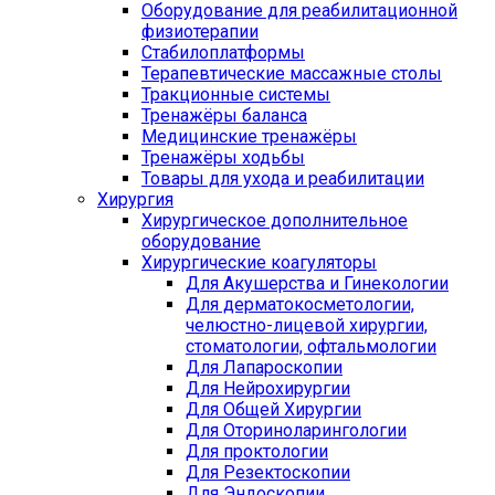
Оборудование для реабилитационной
физиотерапии
Стабилоплатформы
Терапевтические массажные столы
Тракционные системы
Тренажёры баланса
Медицинские тренажёры
Тренажёры ходьбы
Товары для ухода и реабилитации
Хирургия
Хирургическое дополнительное
оборудование
Хирургические коагуляторы
Для Акушерства и Гинекологии
Для дерматокосметологии,
челюстно-лицевой хирургии,
стоматологии, офтальмологии
Для Лапароскопии
Для Нейрохирургии
Для Общей Хирургии
Для Оториноларингологии
Для проктологии
Для Резектоскопии
Для Эндоскопии