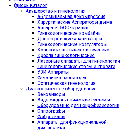
Весь Каталог
Акушерство и гинекология
Абдоминальная декомпрессия
Хирургические Аспираторы дыма
Аппараты БОС-терапии
Гинекологические комбайны
Допплеровские анализаторы
Гинекологические коагуляторы
Кольпоскопы гинекологические
Кресла гинекологические
Лазерные аппараты для гинекологии
Гинекологические столы и кровати
УЗИ Аппараты
Фетальные мониторы
Эстетическая гинекология
Диагностическое оборудование
Веновизоры
Видеоэндоскопические системы
Оборудование для нейрофизиологии
Спирографы
Фибросканы
Аппараты для функциональной
диагностики