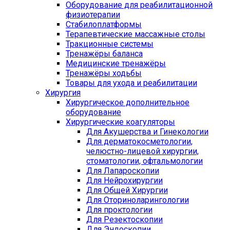
Оборудование для реабилитационной
физиотерапии
Стабилоплатформы
Терапевтические массажные столы
Тракционные системы
Тренажёры баланса
Медицинские тренажёры
Тренажёры ходьбы
Товары для ухода и реабилитации
Хирургия
Хирургическое дополнительное
оборудование
Хирургические коагуляторы
Для Акушерства и Гинекологии
Для дерматокосметологии,
челюстно-лицевой хирургии,
стоматологии, офтальмологии
Для Лапароскопии
Для Нейрохирургии
Для Общей Хирургии
Для Оториноларингологии
Для проктологии
Для Резектоскопии
Для Эндоскопии