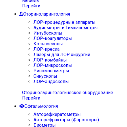
Мебель
Перейти
Оториноларингология
ЛОР-процедурные аппараты
Аудиометры и Тимпанометры
Интубоскопы
ЛОР-коагуляторы
Кольпоскопы
ЛОР-кресла
Лазеры для ЛОР хирургии
ЛОР-комбайны
ЛОР-микроскопы
Риноманометры
Синускопы
ЛОР-эндоскопы
Оториноларингологическое оборудование
Перейти
Офтальмология
Авторефкератометры
Авторефракторы (Форопторы)
Биометры