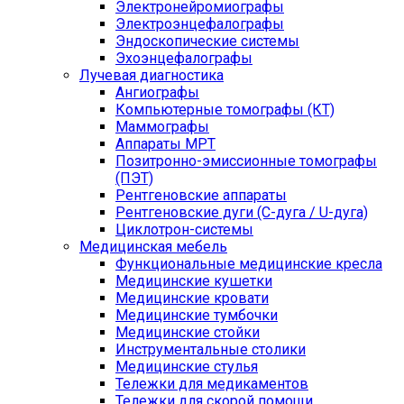
Электронейромиографы
Электроэнцефалографы
Эндоскопические системы
Эхоэнцефалографы
Лучевая диагностика
Ангиографы
Компьютерные томографы (КТ)
Маммографы
Аппараты МРТ
Позитронно-эмиссионные томографы
(ПЭТ)
Рентгеновские аппараты
Рентгеновские дуги (С-дуга / U-дуга)
Циклотрон-системы
Медицинская мебель
Функциональные медицинские кресла
Медицинские кушетки
Медицинские кровати
Медицинские тумбочки
Медицинские стойки
Инструментальные столики
Медицинские стулья
Тележки для медикаментов
Тележки для скорой помощи