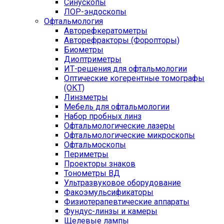
Синускопы
ЛОР-эндоскопы
Офтальмология
Авторефкератометры
Авторефракторы (Форопторы)
Биометры
Диоптриметры
ИТ-решения для офтальмологии
Оптические когерентные томографы
(ОКТ)
Линзметры
Мебель для офтальмологии
Набор пробных линз
Офтальмологические лазеры
Офтальмологические микроскопы
Офтальмоскопы
Периметры
Проекторы знаков
Тонометры ВД
Ультразвуковое оборудование
Факоэмульсификаторы
Физиотерапевтические аппараты
Фундус-линзы и камеры
Щелевые лампы