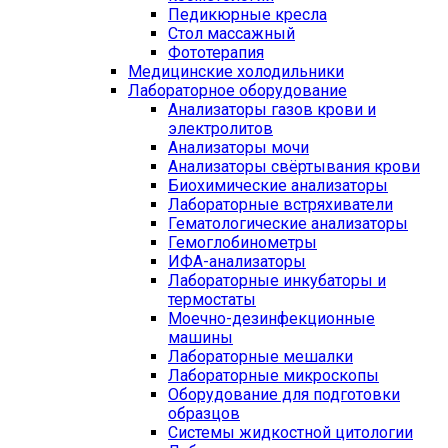
Педикюрные кресла
Стол массажный
Фототерапия
Медицинские холодильники
Лабораторное оборудование
Анализаторы газов крови и
электролитов
Анализаторы мочи
Анализаторы свёртывания крови
Биохимические анализаторы
Лабораторные встряхиватели
Гематологические анализаторы
Гемоглобинометры
ИФА-анализаторы
Лабораторные инкубаторы и
термостаты
Моечно-дезинфекционные
машины
Лабораторные мешалки
Лабораторные микроскопы
Оборудование для подготовки
образцов
Системы жидкостной цитологии