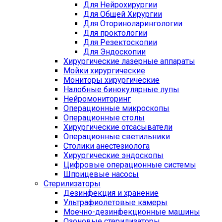
Для Нейрохирургии
Для Общей Хирургии
Для Оториноларингологии
Для проктологии
Для Резектоскопии
Для Эндоскопии
Хирургические лазерные аппараты
Мойки хирургические
Мониторы хирургические
Налобные бинокулярные лупы
Нейромониторинг
Операционные микроскопы
Операционные столы
Хирургические отсасыватели
Операционные светильники
Столики анестезиолога
Хирургические эндоскопы
Цифровые операционные системы
Шприцевые насосы
Стерилизаторы
Дезинфекция и хранение
Ультрафиолетовые камеры
Моечно-дезинфекционные машины
Озоновые стерилизаторы