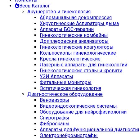
Весь Каталог
Акушерство и гинекология
Абдоминальная декомпрессия
Хирургические Аспираторы дыма
Аппараты БОС-терапии
Гинекологические комбайны
Допплеровские анализаторы
Гинекологические коагуляторы
Кольпоскопы гинекологические
Кресла гинекологические
Лазерные аппараты для гинекологии
Гинекологические столы и кровати
УЗИ Аппараты
Фетальные мониторы
Эстетическая гинекология
Диагностическое оборудование
Веновизоры
Видеоэндоскопические системы
Оборудование для нейрофизиологии
Спирографы
Фибросканы
Аппараты для функциональной диагности
Электронейромиографы