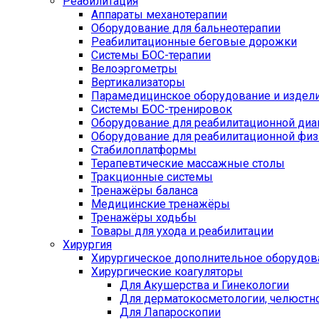
Реабилитация
Аппараты механотерапии
Оборудование для бальнеотерапии
Реабилитационные беговые дорожки
Системы БОС-терапии
Велоэргометры
Вертикализаторы
Парамедицинское оборудование и издел
Системы БОС-тренировок
Оборудование для реабилитационной диа
Оборудование для реабилитационной физ
Стабилоплатформы
Терапевтические массажные столы
Тракционные системы
Тренажёры баланса
Медицинские тренажёры
Тренажёры ходьбы
Товары для ухода и реабилитации
Хирургия
Хирургическое дополнительное оборудов
Хирургические коагуляторы
Для Акушерства и Гинекологии
Для дерматокосметологии, челюстно
Для Лапароскопии