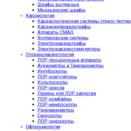
Шкафы вытяжные
Медицинские шкафы
Кардиология
Кардиологические системы стресс-тести
Кардиоинтервалографы
Аппараты СМАД
Холтеровские системы
Электрокардиографы
Электрокардиостимуляторы
Оториноларингология
ЛОР-процедурные аппараты
Аудиометры и Тимпанометры
Интубоскопы
ЛОР-коагуляторы
Кольпоскопы
ЛОР-кресла
Лазеры для ЛОР хирургии
ЛОР-комбайны
ЛОР-микроскопы
Риноманометры
Синускопы
ЛОР-эндоскопы
Офтальмология