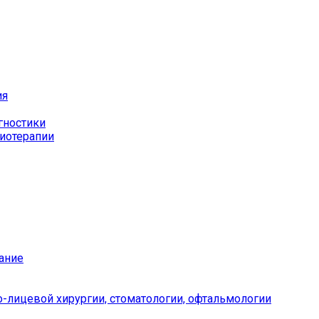
ия
гностики
иотерапии
ание
-лицевой хирургии, стоматологии, офтальмологии