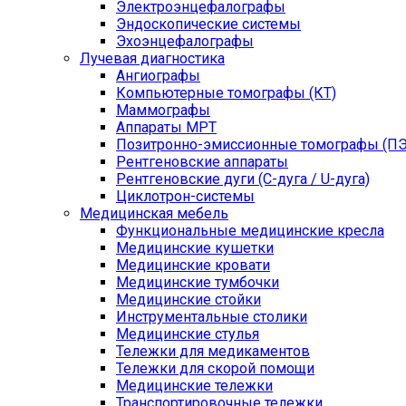
Электроэнцефалографы
Эндоскопические системы
Эхоэнцефалографы
Лучевая диагностика
Ангиографы
Компьютерные томографы (КТ)
Маммографы
Аппараты МРТ
Позитронно-эмиссионные томографы (ПЭ
Рентгеновские аппараты
Рентгеновские дуги (С-дуга / U-дуга)
Циклотрон-системы
Медицинская мебель
Функциональные медицинские кресла
Медицинские кушетки
Медицинские кровати
Медицинские тумбочки
Медицинские стойки
Инструментальные столики
Медицинские стулья
Тележки для медикаментов
Тележки для скорой помощи
Медицинские тележки
Транспортировочные тележки