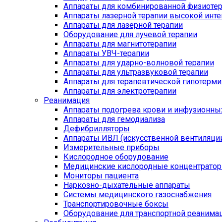
Аппараты для комбинированной физиоте
Аппараты лазерной терапии высокой инт
Аппараты для лазерной терапии
Оборудование для лучевой терапии
Аппараты для магнитотерапии
Аппараты УВЧ-терапии
Аппараты для ударно-волновой терапии
Аппараты для ультразвуковой терапии
Аппараты для терапевтической гипотерми
Аппараты для электротерапии
Реанимация
Аппараты подогрева крови и инфузионны
Аппараты для гемодиализа
Дефибрилляторы
Аппараты ИВЛ (искусственной вентиляции
Измерительные приборы
Кислородное оборудование
Медицинские кислородные концентрато
Мониторы пациента
Наркозно-дыхательные аппараты
Системы медицинского газоснабжения
Транспортировочные боксы
Оборудование для транспортной реанима