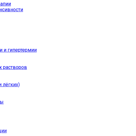
рапии
енсивности
и и гипертермии
х растворов
 лёгких)
ры
ции