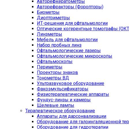
Авторефкератометры
Авторефракторы (Форопторы)
Биометры
Диоптриметры
ИТ-решения для офтальмологии
Оптические когерентные томографы (ОКТ
Линзметры
Мебель для офтальмологии
Набор пробных линз
Офтальмологические лазеры
Офтальмологические микроскопы
Офтальмоскопы
Периметры
Проекторы знаков
Тонометры ВД
Ультразвуковое оборудование
Факоэмульсификаторы
Физиотерапевтические аппараты
Фундус-линзы и камеры
Щелевые лампы
Терапевтическое оборудование
Аппараты для дарсонвализации
Оборудование для галоингаляционной те
Оборудование для гидротерапии