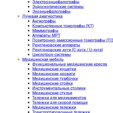
Электроэнцефалографы
Эндоскопические системы
Эхоэнцефалографы
Лучевая диагностика
Ангиографы
Компьютерные томографы (КТ)
Маммографы
Аппараты МРТ
Позитронно-эмиссионные томографы (ПЭ
Рентгеновские аппараты
Рентгеновские дуги (С-дуга / U-дуга)
Циклотрон-системы
Медицинская мебель
Функциональные медицинские кресла
Медицинские кушетки
Медицинские кровати
Медицинские тумбочки
Медицинские стойки
Инструментальные столики
Медицинские стулья
Тележки для медикаментов
Тележки для скорой помощи
Медицинские тележки
Транспортировочные тележки