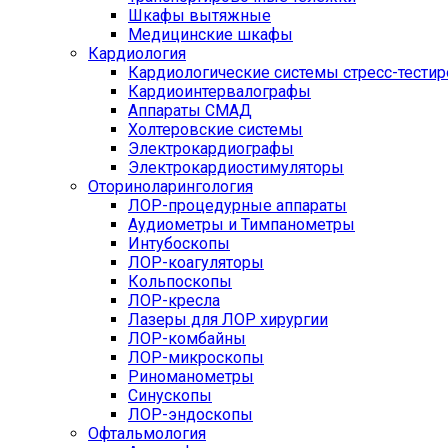
Шкафы вытяжные
Медицинские шкафы
Кардиология
Кардиологические системы стресс-тести
Кардиоинтервалографы
Аппараты СМАД
Холтеровские системы
Электрокардиографы
Электрокардиостимуляторы
Оториноларингология
ЛОР-процедурные аппараты
Аудиометры и Тимпанометры
Интубоскопы
ЛОР-коагуляторы
Кольпоскопы
ЛОР-кресла
Лазеры для ЛОР хирургии
ЛОР-комбайны
ЛОР-микроскопы
Риноманометры
Синускопы
ЛОР-эндоскопы
Офтальмология