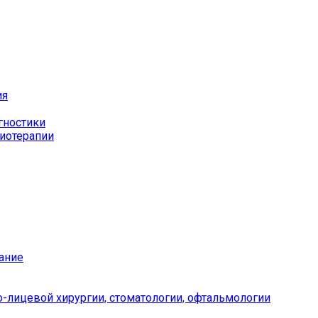
ия
гностики
иотерапии
ание
-лицевой хирургии, стоматологии, офтальмологии