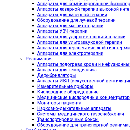
Аппараты для комбинированной физиоте
Аппараты лазерной терапии высокой инт
Аппараты для лазерной терапии
Оборудование для лучевой терапии
Аппараты для магнитотерапии
Аппараты УВЧ-терапии
Аппараты для ударно-волновой терапии
Аппараты для ультразвуковой терапии
Аппараты для терапевтической гипотерми
Аппараты для электротерапии
Реанимация
Аппараты подогрева крови и инфузионны
Аппараты для гемодиализа
Дефибрилляторы
Аппараты ИВЛ (искусственной вентиляции
Измерительные приборы
Кислородное оборудование
Медицинские кислородные концентрато
Мониторы пациента
Наркозно-дыхательные аппараты
Системы медицинского газоснабжения
Транспортировочные боксы
Оборудование для транспортной реанима