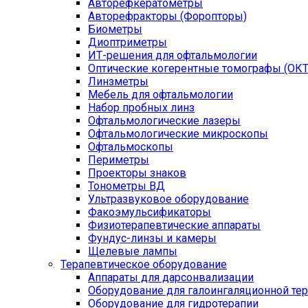
Авторефкератометры
Авторефракторы (Форопторы)
Биометры
Диоптриметры
ИТ-решения для офтальмологии
Оптические когерентные томографы (ОКТ
Линзметры
Мебель для офтальмологии
Набор пробных линз
Офтальмологические лазеры
Офтальмологические микроскопы
Офтальмоскопы
Периметры
Проекторы знаков
Тонометры ВД
Ультразвуковое оборудование
Факоэмульсификаторы
Физиотерапевтические аппараты
Фундус-линзы и камеры
Щелевые лампы
Терапевтическое оборудование
Аппараты для дарсонвализации
Оборудование для галоингаляционной те
Оборудование для гидротерапии