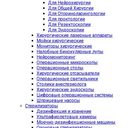
Для Нейрохирургии
Для Общей Хирургии
Для Оториноларингологии
Для проктологии
Для Резектоскопии
Для Эндоскопии
Хирургические лазерные аппараты
Мойки хирургические
Мониторы хирургические
Налобные бинокулярные лупы
Нейромониторинг
Операционные микроскопы
Операционные столы
Хирургические отсасыватели
Операционные светильники
Столики анестезиолога
Хирургические эндоскопы
Цифровые операционные системы
Шприцевые насосы
Стерилизаторы
Дезинфекция и хранение
Ультрафиолетовые камеры
Моечно-дезинфекционные машины
Озоновые стерилизаторы