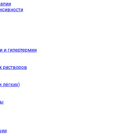
рапии
енсивности
и и гипертермии
х растворов
 лёгких)
ры
ции