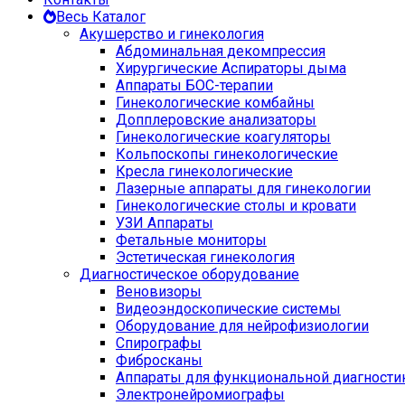
Весь Каталог
Акушерство и гинекология
Абдоминальная декомпрессия
Хирургические Аспираторы дыма
Аппараты БОС-терапии
Гинекологические комбайны
Допплеровские анализаторы
Гинекологические коагуляторы
Кольпоскопы гинекологические
Кресла гинекологические
Лазерные аппараты для гинекологии
Гинекологические столы и кровати
УЗИ Аппараты
Фетальные мониторы
Эстетическая гинекология
Диагностическое оборудование
Веновизоры
Видеоэндоскопические системы
Оборудование для нейрофизиологии
Спирографы
Фибросканы
Аппараты для функциональной диагности
Электронейромиографы