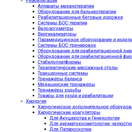
Реабилитация
Аппараты механотерапии
Оборудование для бальнеотерапии
Реабилитационные беговые дорожки
Системы БОС-терапии
Велоэргометры
Вертикализаторы
Парамедицинское оборудование и издел
Системы БОС-тренировок
Оборудование для реабилитационной диа
Оборудование для реабилитационной физ
Стабилоплатформы
Терапевтические массажные столы
Тракционные системы
Тренажёры баланса
Медицинские тренажёры
Тренажёры ходьбы
Товары для ухода и реабилитации
Хирургия
Хирургическое дополнительное оборудов
Хирургические коагуляторы
Для Акушерства и Гинекологии
Для дерматокосметологии, челюстно
Для Лапароскопии