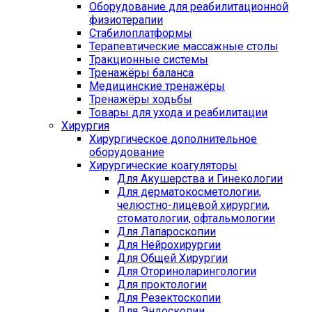
Оборудование для реабилитационной
физиотерапии
Стабилоплатформы
Терапевтические массажные столы
Тракционные системы
Тренажёры баланса
Медицинские тренажёры
Тренажёры ходьбы
Товары для ухода и реабилитации
Хирургия
Хирургическое дополнительное
оборудование
Хирургические коагуляторы
Для Акушерства и Гинекологии
Для дерматокосметологии,
челюстно-лицевой хирургии,
стоматологии, офтальмологии
Для Лапароскопии
Для Нейрохирургии
Для Общей Хирургии
Для Оториноларингологии
Для проктологии
Для Резектоскопии
Для Эндоскопии