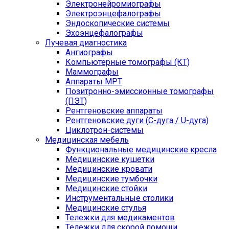
Электронейромиографы
Электроэнцефалографы
Эндоскопические системы
Эхоэнцефалографы
Лучевая диагностика
Ангиографы
Компьютерные томографы (КТ)
Маммографы
Аппараты МРТ
Позитронно-эмиссионные томографы
(ПЭТ)
Рентгеновские аппараты
Рентгеновские дуги (С-дуга / U-дуга)
Циклотрон-системы
Медицинская мебель
Функциональные медицинские кресла
Медицинские кушетки
Медицинские кровати
Медицинские тумбочки
Медицинские стойки
Инструментальные столики
Медицинские стулья
Тележки для медикаментов
Тележки для скорой помощи