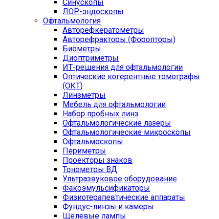
Синускопы
ЛОР-эндоскопы
Офтальмология
Авторефкератометры
Авторефракторы (Форопторы)
Биометры
Диоптриметры
ИТ-решения для офтальмологии
Оптические когерентные томографы
(ОКТ)
Линзметры
Мебель для офтальмологии
Набор пробных линз
Офтальмологические лазеры
Офтальмологические микроскопы
Офтальмоскопы
Периметры
Проекторы знаков
Тонометры ВД
Ультразвуковое оборудование
Факоэмульсификаторы
Физиотерапевтические аппараты
Фундус-линзы и камеры
Щелевые лампы