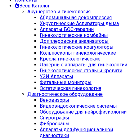
Весь Каталог
Акушерство и гинекология
Абдоминальная декомпрессия
Хирургические Аспираторы дыма
Аппараты БОС-терапии
Гинекологические комбайны
Допплеровские анализаторы
Гинекологические коагуляторы
Кольпоскопы гинекологические
Кресла гинекологические
Лазерные аппараты для гинекологии
Гинекологические столы и кровати
УЗИ Аппараты
Фетальные мониторы
Эстетическая гинекология
Диагностическое оборудование
Веновизоры
Видеоэндоскопические системы
Оборудование для нейрофизиологии
Спирографы
Фибросканы
Аппараты для функциональной
диагностики