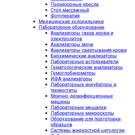
Педикюрные кресла
Стол массажный
Фототерапия
Медицинские холодильники
Лабораторное оборудование
Анализаторы газов крови и
электролитов
Анализаторы мочи
Анализаторы свёртывания крови
Биохимические анализаторы
Лабораторные встряхиватели
Гематологические анализаторы
Гемоглобинометры
ИФА-анализаторы
Лабораторные инкубаторы и
термостаты
Моечно-дезинфекционные
машины
Лабораторные мешалки
Лабораторные микроскопы
Оборудование для подготовки
образцов
Системы жидкостной цитологии