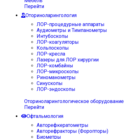
Мебель
Перейти
Оториноларингология
ЛОР-процедурные аппараты
Аудиометры и Тимпанометры
Интубоскопы
ЛОР-коагуляторы
Кольпоскопы
ЛОР-кресла
Лазеры для ЛОР хирургии
ЛОР-комбайны
ЛОР-микроскопы
Риноманометры
Синускопы
ЛОР-эндоскопы
Оториноларингологическое оборудование
Перейти
Офтальмология
Авторефкератометры
Авторефракторы (Форопторы)
Биометры