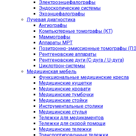
Электроэнцефалографы
Эндоскопические системы
Эхоэнцефалографы
Лучевая диагностика
Ангиографы
Компьютерные томографы (КТ)
Маммографы
Аппараты МРТ
Позитронно-эмиссионные томографы (ПЭ
Рентгеновские аппараты
Рентгеновские дуги (С-дуга / U-дуга)
Циклотрон-системы
Медицинская мебель
Функциональные медицинские кресла
Медицинские кушетки
Медицинские кровати
Медицинские тумбочки
Медицинские стойки
Инструментальные столики
Медицинские стулья
Тележки для медикаментов
Тележки для скорой помощи
Медицинские тележки
Транспортировочные тележки