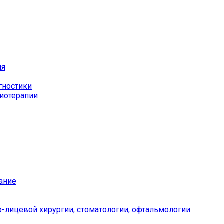
ия
гностики
иотерапии
ание
-лицевой хирургии, стоматологии, офтальмологии