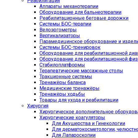
Реабилитация
Аппараты механотерапии
Оборудование для бальнеотерапии
Реабилитационные беговые дорожки
Системы БОС-терапии
Велоэргометры
Вертикализаторы
Парамедицинское оборудование и издел
Системы БОС-тренировок
Оборудование для реабилитационной диа
Оборудование для реабилитационной физ
Стабилоплатформы
Терапевтические массажные столы
Тракционные системы
Тренажёры баланса
Медицинские тренажёры
Тренажёры ходьбы
Товары для ухода и реабилитации
Хирургия
Хирургическое дополнительное оборудов
Хирургические коагуляторы
Для Акушерства и Гинекологии
Для дерматокосметологии, челюстно
Для Лапароскопии