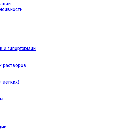
рапии
енсивности
и и гипертермии
х растворов
 лёгких)
ры
ции