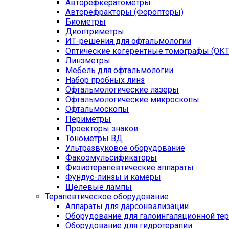
Авторефкератометры
Авторефракторы (Форопторы)
Биометры
Диоптриметры
ИТ-решения для офтальмологии
Оптические когерентные томографы (ОКТ
Линзметры
Мебель для офтальмологии
Набор пробных линз
Офтальмологические лазеры
Офтальмологические микроскопы
Офтальмоскопы
Периметры
Проекторы знаков
Тонометры ВД
Ультразвуковое оборудование
Факоэмульсификаторы
Физиотерапевтические аппараты
Фундус-линзы и камеры
Щелевые лампы
Терапевтическое оборудование
Аппараты для дарсонвализации
Оборудование для галоингаляционной те
Оборудование для гидротерапии