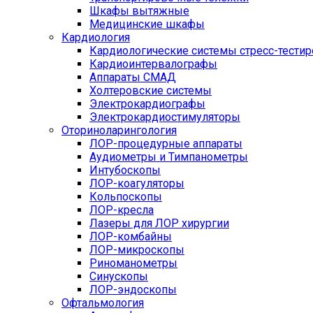
Шкафы вытяжные
Медицинские шкафы
Кардиология
Кардиологические системы стресс-тести
Кардиоинтервалографы
Аппараты СМАД
Холтеровские системы
Электрокардиографы
Электрокардиостимуляторы
Оториноларингология
ЛОР-процедурные аппараты
Аудиометры и Тимпанометры
Интубоскопы
ЛОР-коагуляторы
Кольпоскопы
ЛОР-кресла
Лазеры для ЛОР хирургии
ЛОР-комбайны
ЛОР-микроскопы
Риноманометры
Синускопы
ЛОР-эндоскопы
Офтальмология