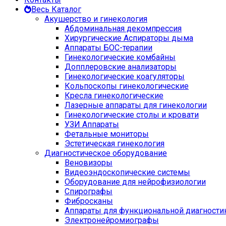
Весь Каталог
Акушерство и гинекология
Абдоминальная декомпрессия
Хирургические Аспираторы дыма
Аппараты БОС-терапии
Гинекологические комбайны
Допплеровские анализаторы
Гинекологические коагуляторы
Кольпоскопы гинекологические
Кресла гинекологические
Лазерные аппараты для гинекологии
Гинекологические столы и кровати
УЗИ Аппараты
Фетальные мониторы
Эстетическая гинекология
Диагностическое оборудование
Веновизоры
Видеоэндоскопические системы
Оборудование для нейрофизиологии
Спирографы
Фибросканы
Аппараты для функциональной диагности
Электронейромиографы