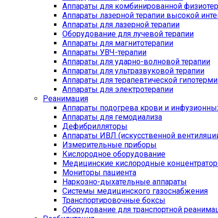
Аппараты для комбинированной физиоте
Аппараты лазерной терапии высокой инт
Аппараты для лазерной терапии
Оборудование для лучевой терапии
Аппараты для магнитотерапии
Аппараты УВЧ-терапии
Аппараты для ударно-волновой терапии
Аппараты для ультразвуковой терапии
Аппараты для терапевтической гипотерми
Аппараты для электротерапии
Реанимация
Аппараты подогрева крови и инфузионны
Аппараты для гемодиализа
Дефибрилляторы
Аппараты ИВЛ (искусственной вентиляции
Измерительные приборы
Кислородное оборудование
Медицинские кислородные концентрато
Мониторы пациента
Наркозно-дыхательные аппараты
Системы медицинского газоснабжения
Транспортировочные боксы
Оборудование для транспортной реанима