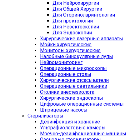
Для Нейрохирургии
Для Общей Хирургии
Для Оториноларингологии
Для проктологии
Для Резектоскопии
Для Эндоскопии
Хирургические лазерные аппараты
Мойки хирургические
Мониторы хирургические
Налобные бинокулярные лупы
Нейромониторинг
Операционные микроскопы
Операционные столы
Хирургические отсасыватели
Операционные светильники
Столики анестезиолога
Хирургические эндоскопы
Цифровые операционные системы
Шприцевые насосы
Стерилизаторы
Дезинфекция и хранение
Ультрафиолетовые камеры
Моечно-дезинфекционные машины
Озоновые стерилизаторы