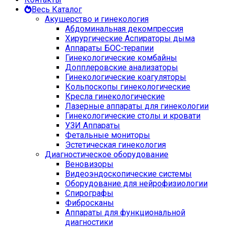
Весь Каталог
Акушерство и гинекология
Абдоминальная декомпрессия
Хирургические Аспираторы дыма
Аппараты БОС-терапии
Гинекологические комбайны
Допплеровские анализаторы
Гинекологические коагуляторы
Кольпоскопы гинекологические
Кресла гинекологические
Лазерные аппараты для гинекологии
Гинекологические столы и кровати
УЗИ Аппараты
Фетальные мониторы
Эстетическая гинекология
Диагностическое оборудование
Веновизоры
Видеоэндоскопические системы
Оборудование для нейрофизиологии
Спирографы
Фибросканы
Аппараты для функциональной
диагностики