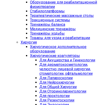
Оборудование для реабилитационной
физиотерапии
Стабилоплатформы
Терапевтические массажные столы
Тракционные системы
Тренажёры баланса
Медицинские тренажёры
Тренажёры ходьбы
Товары для ухода и реабилитации
Хирургия
Хирургическое дополнительное
оборудование
Хирургические коагуляторы
Для Акушерства и Гинекологии
Для дерматокосметологии,
челюстно-лицевой хирургии,
стоматологии, офтальмологии
Для Лапароскопии
Для Нейрохирургии
Для Общей Хирургии
Для Оториноларингологии
Для проктологии
Для Резектоскопии
Для Эндоскопии