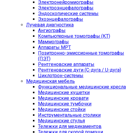
Электронейромиографы
Электроэнцефалографы
Эндоскопические системы
Эхоэнцефалографы
Лучевая диагностика
Ангиографы
Компьютерные томографы (КТ)
Маммографы
Аппараты МРТ
Позитронно-эмиссионные томографы
(ПЭТ)
Рентгеновские аппараты
Рентгеновские дуги (С-дуга / U-дуга)
Циклотрон-системы
Медицинская мебель
Функциональные медицинские кресла
Медицинские кушетки
Медицинские кровати
Медицинские тумбочки
Медицинские стойки
Инструментальные столики
Медицинские стулья
Тележки для медикаментов
Тележки для скорой помощи