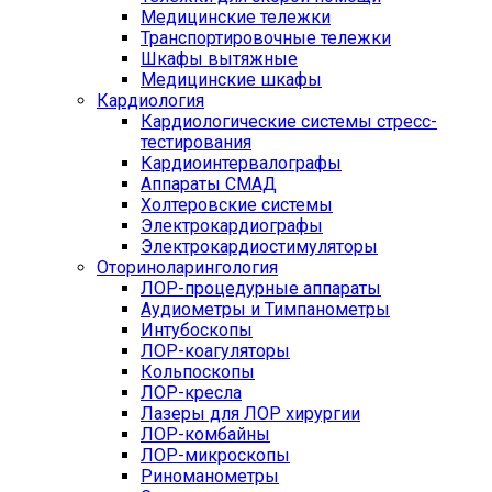
Медицинские тележки
Транспортировочные тележки
Шкафы вытяжные
Медицинские шкафы
Кардиология
Кардиологические системы стресс-
тестирования
Кардиоинтервалографы
Аппараты СМАД
Холтеровские системы
Электрокардиографы
Электрокардиостимуляторы
Оториноларингология
ЛОР-процедурные аппараты
Аудиометры и Тимпанометры
Интубоскопы
ЛОР-коагуляторы
Кольпоскопы
ЛОР-кресла
Лазеры для ЛОР хирургии
ЛОР-комбайны
ЛОР-микроскопы
Риноманометры