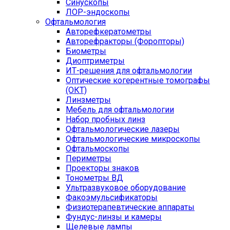
Синускопы
ЛОР-эндоскопы
Офтальмология
Авторефкератометры
Авторефракторы (Форопторы)
Биометры
Диоптриметры
ИТ-решения для офтальмологии
Оптические когерентные томографы
(ОКТ)
Линзметры
Мебель для офтальмологии
Набор пробных линз
Офтальмологические лазеры
Офтальмологические микроскопы
Офтальмоскопы
Периметры
Проекторы знаков
Тонометры ВД
Ультразвуковое оборудование
Факоэмульсификаторы
Физиотерапевтические аппараты
Фундус-линзы и камеры
Щелевые лампы