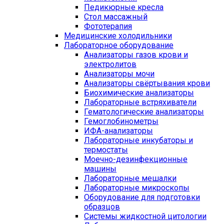
Педикюрные кресла
Стол массажный
Фототерапия
Медицинские холодильники
Лабораторное оборудование
Анализаторы газов крови и
электролитов
Анализаторы мочи
Анализаторы свёртывания крови
Биохимические анализаторы
Лабораторные встряхиватели
Гематологические анализаторы
Гемоглобинометры
ИФА-анализаторы
Лабораторные инкубаторы и
термостаты
Моечно-дезинфекционные
машины
Лабораторные мешалки
Лабораторные микроскопы
Оборудование для подготовки
образцов
Системы жидкостной цитологии