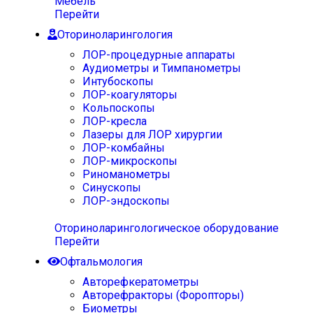
Мебель
Перейти
Оториноларингология
ЛОР-процедурные аппараты
Аудиометры и Тимпанометры
Интубоскопы
ЛОР-коагуляторы
Кольпоскопы
ЛОР-кресла
Лазеры для ЛОР хирургии
ЛОР-комбайны
ЛОР-микроскопы
Риноманометры
Синускопы
ЛОР-эндоскопы
Оториноларингологическое оборудование
Перейти
Офтальмология
Авторефкератометры
Авторефракторы (Форопторы)
Биометры