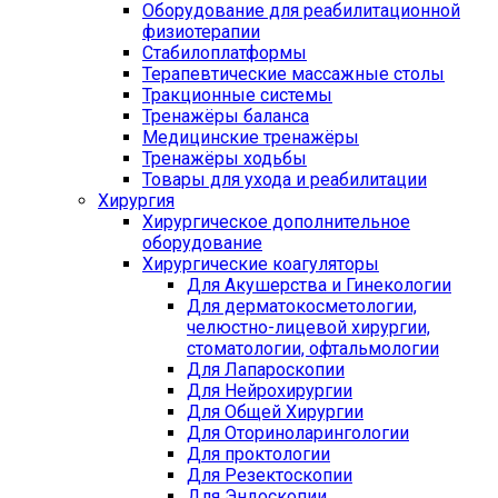
Оборудование для реабилитационной
физиотерапии
Стабилоплатформы
Терапевтические массажные столы
Тракционные системы
Тренажёры баланса
Медицинские тренажёры
Тренажёры ходьбы
Товары для ухода и реабилитации
Хирургия
Хирургическое дополнительное
оборудование
Хирургические коагуляторы
Для Акушерства и Гинекологии
Для дерматокосметологии,
челюстно-лицевой хирургии,
стоматологии, офтальмологии
Для Лапароскопии
Для Нейрохирургии
Для Общей Хирургии
Для Оториноларингологии
Для проктологии
Для Резектоскопии
Для Эндоскопии