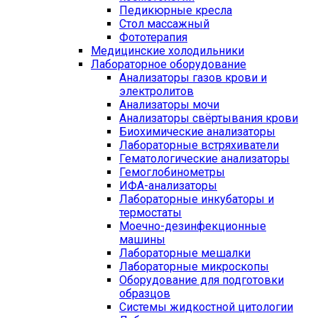
Педикюрные кресла
Стол массажный
Фототерапия
Медицинские холодильники
Лабораторное оборудование
Анализаторы газов крови и
электролитов
Анализаторы мочи
Анализаторы свёртывания крови
Биохимические анализаторы
Лабораторные встряхиватели
Гематологические анализаторы
Гемоглобинометры
ИФА-анализаторы
Лабораторные инкубаторы и
термостаты
Моечно-дезинфекционные
машины
Лабораторные мешалки
Лабораторные микроскопы
Оборудование для подготовки
образцов
Системы жидкостной цитологии