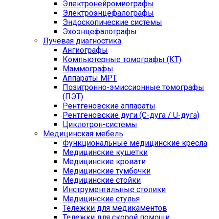
Электронейромиографы
Электроэнцефалографы
Эндоскопические системы
Эхоэнцефалографы
Лучевая диагностика
Ангиографы
Компьютерные томографы (КТ)
Маммографы
Аппараты МРТ
Позитронно-эмиссионные томографы
(ПЭТ)
Рентгеновские аппараты
Рентгеновские дуги (С-дуга / U-дуга)
Циклотрон-системы
Медицинская мебель
Функциональные медицинские кресла
Медицинские кушетки
Медицинские кровати
Медицинские тумбочки
Медицинские стойки
Инструментальные столики
Медицинские стулья
Тележки для медикаментов
Тележки для скорой помощи