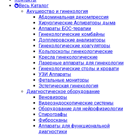
Весь Каталог
Акушерство и гинекология
Абдоминальная декомпрессия
Хирургические Аспираторы дыма
Аппараты БОС-терапии
Гинекологические комбайны
Допплеровские анализаторы
Гинекологические коагуляторы
Кольпоскопы гинекологические
Кресла гинекологические
Лазерные аппараты для гинекологии
Гинекологические столы и кровати
УЗИ Аппараты
Фетальные мониторы
Эстетическая гинекология
Диагностическое оборудование
Веновизоры
Видеоэндоскопические системы
Оборудование для нейрофизиологии
Спирографы
Фибросканы
Аппараты для функциональной
диагностики