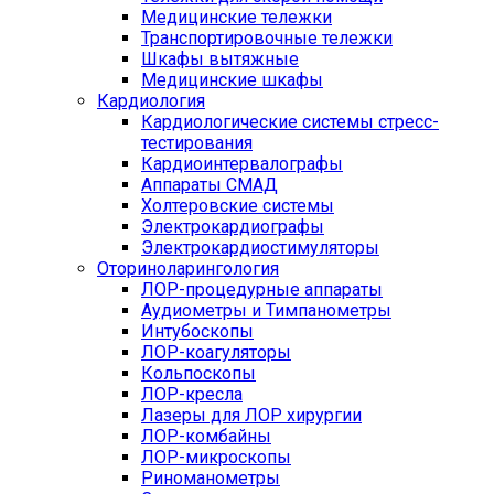
Медицинские тележки
Транспортировочные тележки
Шкафы вытяжные
Медицинские шкафы
Кардиология
Кардиологические системы стресс-
тестирования
Кардиоинтервалографы
Аппараты СМАД
Холтеровские системы
Электрокардиографы
Электрокардиостимуляторы
Оториноларингология
ЛОР-процедурные аппараты
Аудиометры и Тимпанометры
Интубоскопы
ЛОР-коагуляторы
Кольпоскопы
ЛОР-кресла
Лазеры для ЛОР хирургии
ЛОР-комбайны
ЛОР-микроскопы
Риноманометры