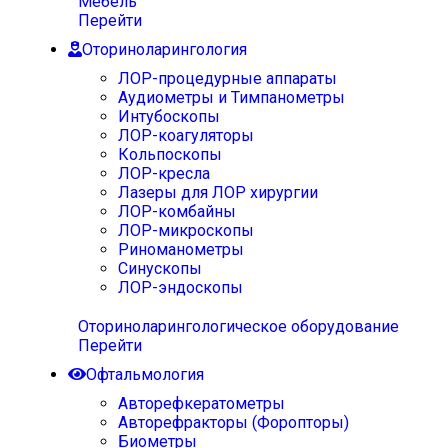
Мебель
Перейти
Оториноларингология
ЛОР-процедурные аппараты
Аудиометры и Тимпанометры
Интубоскопы
ЛОР-коагуляторы
Кольпоскопы
ЛОР-кресла
Лазеры для ЛОР хирургии
ЛОР-комбайны
ЛОР-микроскопы
Риноманометры
Синускопы
ЛОР-эндоскопы
Оториноларингологическое оборудование
Перейти
Офтальмология
Авторефкератометры
Авторефракторы (Форопторы)
Биометры