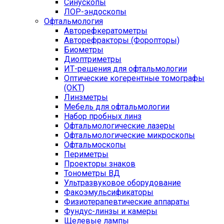
Синускопы
ЛОР-эндоскопы
Офтальмология
Авторефкератометры
Авторефракторы (Форопторы)
Биометры
Диоптриметры
ИТ-решения для офтальмологии
Оптические когерентные томографы
(ОКТ)
Линзметры
Мебель для офтальмологии
Набор пробных линз
Офтальмологические лазеры
Офтальмологические микроскопы
Офтальмоскопы
Периметры
Проекторы знаков
Тонометры ВД
Ультразвуковое оборудование
Факоэмульсификаторы
Физиотерапевтические аппараты
Фундус-линзы и камеры
Щелевые лампы