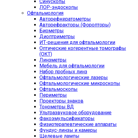
Синускопы
ЛОР-эндоскопы
Офтальмология
Авторефкератометры
Авторефракторы (Форопторы)
Биометры
Диоптриметры
ИТ-решения для офтальмологии
Оптические когерентные томографы
(ОКТ)
Линзметры
Мебель для офтальмологии
Набор пробных линз
Офтальмологические лазеры
Офтальмологические микроскопы
Офтальмоскопы
Периметры
Проекторы знаков
Тонометры ВД
Ультразвуковое оборудование
Факоэмульсификаторы
Физиотерапевтические аппараты
Фундус-линзы и камеры
Щелевые лампы