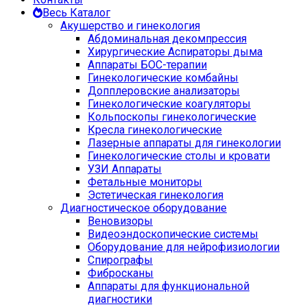
Весь Каталог
Акушерство и гинекология
Абдоминальная декомпрессия
Хирургические Аспираторы дыма
Аппараты БОС-терапии
Гинекологические комбайны
Допплеровские анализаторы
Гинекологические коагуляторы
Кольпоскопы гинекологические
Кресла гинекологические
Лазерные аппараты для гинекологии
Гинекологические столы и кровати
УЗИ Аппараты
Фетальные мониторы
Эстетическая гинекология
Диагностическое оборудование
Веновизоры
Видеоэндоскопические системы
Оборудование для нейрофизиологии
Спирографы
Фибросканы
Аппараты для функциональной
диагностики