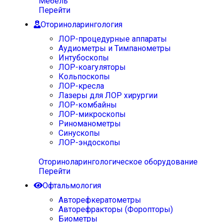
Мебель
Перейти
Оториноларингология
ЛОР-процедурные аппараты
Аудиометры и Тимпанометры
Интубоскопы
ЛОР-коагуляторы
Кольпоскопы
ЛОР-кресла
Лазеры для ЛОР хирургии
ЛОР-комбайны
ЛОР-микроскопы
Риноманометры
Синускопы
ЛОР-эндоскопы
Оториноларингологическое оборудование
Перейти
Офтальмология
Авторефкератометры
Авторефракторы (Форопторы)
Биометры