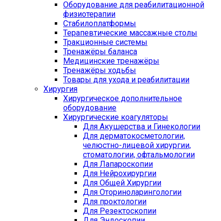
Оборудование для реабилитационной
физиотерапии
Стабилоплатформы
Терапевтические массажные столы
Тракционные системы
Тренажёры баланса
Медицинские тренажёры
Тренажёры ходьбы
Товары для ухода и реабилитации
Хирургия
Хирургическое дополнительное
оборудование
Хирургические коагуляторы
Для Акушерства и Гинекологии
Для дерматокосметологии,
челюстно-лицевой хирургии,
стоматологии, офтальмологии
Для Лапароскопии
Для Нейрохирургии
Для Общей Хирургии
Для Оториноларингологии
Для проктологии
Для Резектоскопии
Для Эндоскопии