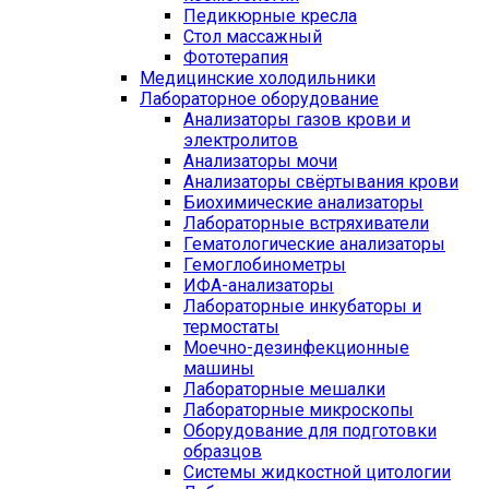
Педикюрные кресла
Стол массажный
Фототерапия
Медицинские холодильники
Лабораторное оборудование
Анализаторы газов крови и
электролитов
Анализаторы мочи
Анализаторы свёртывания крови
Биохимические анализаторы
Лабораторные встряхиватели
Гематологические анализаторы
Гемоглобинометры
ИФА-анализаторы
Лабораторные инкубаторы и
термостаты
Моечно-дезинфекционные
машины
Лабораторные мешалки
Лабораторные микроскопы
Оборудование для подготовки
образцов
Системы жидкостной цитологии