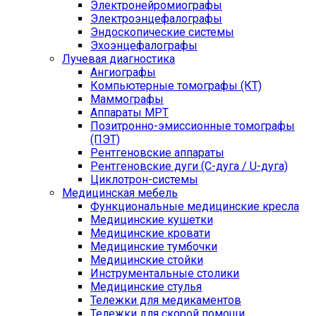
Электронейромиографы
Электроэнцефалографы
Эндоскопические системы
Эхоэнцефалографы
Лучевая диагностика
Ангиографы
Компьютерные томографы (КТ)
Маммографы
Аппараты МРТ
Позитронно-эмиссионные томографы
(ПЭТ)
Рентгеновские аппараты
Рентгеновские дуги (С-дуга / U-дуга)
Циклотрон-системы
Медицинская мебель
Функциональные медицинские кресла
Медицинские кушетки
Медицинские кровати
Медицинские тумбочки
Медицинские стойки
Инструментальные столики
Медицинские стулья
Тележки для медикаментов
Тележки для скорой помощи