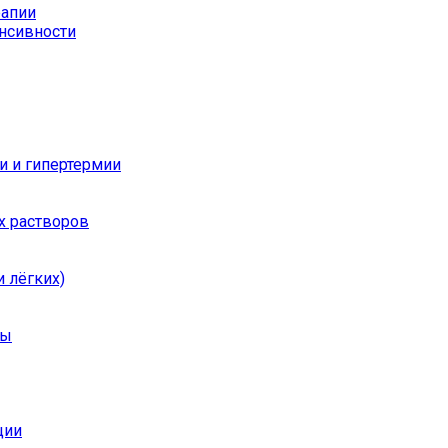
рапии
енсивности
и и гипертермии
х растворов
 лёгких)
ры
ции