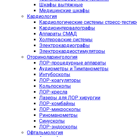
Шкафы вытяжные
Медицинские шкафы
Кардиология
Кардиологические системы стресс-тести
Кардиоинтервалографы
Аппараты СМАД
Холтеровские системы
Электрокардиографы
Электрокардиостимуляторы
Оториноларингология
ЛОР-процедурные аппараты
Аудиометры и Тимпанометры
Интубоскопы
ЛОР-коагуляторы
Кольпоскопы
ЛОР-кресла
Лазеры для ЛОР хирургии
ЛОР-комбайны
ЛОР-микроскопы
Риноманометры
Синускопы
ЛОР-эндоскопы
Офтальмология