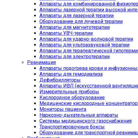
Аппараты для комбинированной физиоте
Аппараты лазерной терапии высокой инт
Аппараты для лазерной терапии
Оборудование для лучевой терапии
Аппараты для магнитотерапии
Аппараты УВЧ-терапии
Аппараты для ударно-волновой терапии
Аппараты для ультразвуковой терапии
Аппараты для терапевтической гипотерми
Аппараты для электротерапии
Реанимация
Аппараты подогрева крови и инфузионны
Аппараты для гемодиализа
Дефибрилляторы
Аппараты ИВЛ (искусственной вентиляции
Измерительные приборы
Кислородное оборудование
Медицинские кислородные концентрато
Мониторы пациента
Наркозно-дыхательные аппараты
Системы медицинского газоснабжения
Транспортировочные боксы
Оборудование для транспортной реанима