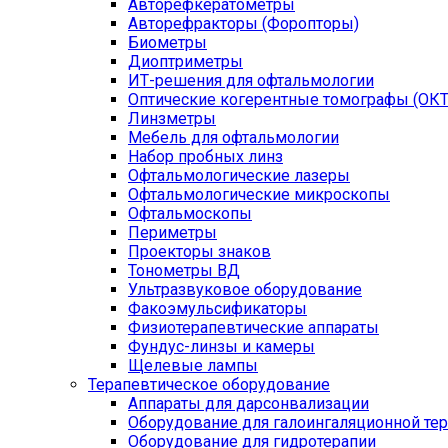
Авторефкератометры
Авторефракторы (Форопторы)
Биометры
Диоптриметры
ИТ-решения для офтальмологии
Оптические когерентные томографы (ОКТ
Линзметры
Мебель для офтальмологии
Набор пробных линз
Офтальмологические лазеры
Офтальмологические микроскопы
Офтальмоскопы
Периметры
Проекторы знаков
Тонометры ВД
Ультразвуковое оборудование
Факоэмульсификаторы
Физиотерапевтические аппараты
Фундус-линзы и камеры
Щелевые лампы
Терапевтическое оборудование
Аппараты для дарсонвализации
Оборудование для галоингаляционной те
Оборудование для гидротерапии