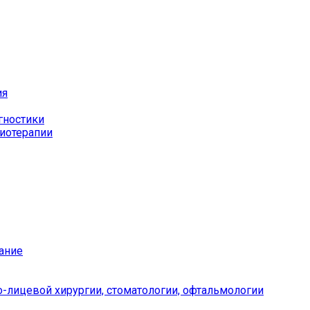
ия
гностики
иотерапии
ание
-лицевой хирургии, стоматологии, офтальмологии