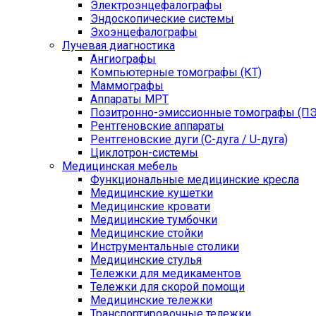
Электроэнцефалографы
Эндоскопические системы
Эхоэнцефалографы
Лучевая диагностика
Ангиографы
Компьютерные томографы (КТ)
Маммографы
Аппараты МРТ
Позитронно-эмиссионные томографы (ПЭ
Рентгеновские аппараты
Рентгеновские дуги (С-дуга / U-дуга)
Циклотрон-системы
Медицинская мебель
Функциональные медицинские кресла
Медицинские кушетки
Медицинские кровати
Медицинские тумбочки
Медицинские стойки
Инструментальные столики
Медицинские стулья
Тележки для медикаментов
Тележки для скорой помощи
Медицинские тележки
Транспортировочные тележки