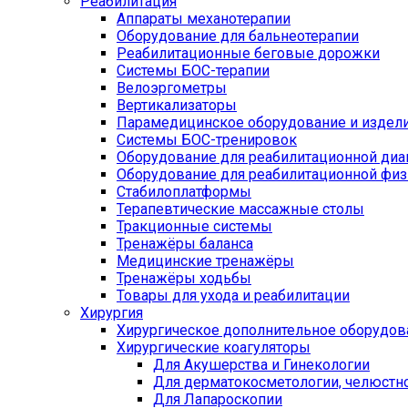
Реабилитация
Аппараты механотерапии
Оборудование для бальнеотерапии
Реабилитационные беговые дорожки
Системы БОС-терапии
Велоэргометры
Вертикализаторы
Парамедицинское оборудование и издел
Системы БОС-тренировок
Оборудование для реабилитационной диа
Оборудование для реабилитационной физ
Стабилоплатформы
Терапевтические массажные столы
Тракционные системы
Тренажёры баланса
Медицинские тренажёры
Тренажёры ходьбы
Товары для ухода и реабилитации
Хирургия
Хирургическое дополнительное оборудов
Хирургические коагуляторы
Для Акушерства и Гинекологии
Для дерматокосметологии, челюстно
Для Лапароскопии