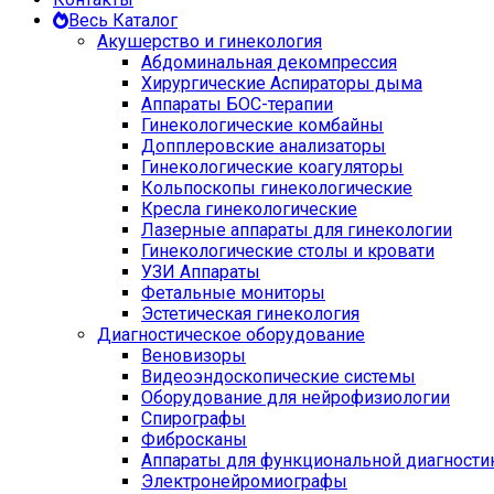
Весь Каталог
Акушерство и гинекология
Абдоминальная декомпрессия
Хирургические Аспираторы дыма
Аппараты БОС-терапии
Гинекологические комбайны
Допплеровские анализаторы
Гинекологические коагуляторы
Кольпоскопы гинекологические
Кресла гинекологические
Лазерные аппараты для гинекологии
Гинекологические столы и кровати
УЗИ Аппараты
Фетальные мониторы
Эстетическая гинекология
Диагностическое оборудование
Веновизоры
Видеоэндоскопические системы
Оборудование для нейрофизиологии
Спирографы
Фибросканы
Аппараты для функциональной диагности
Электронейромиографы