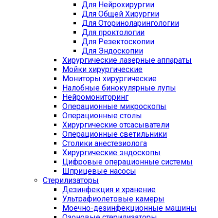
Для Нейрохирургии
Для Общей Хирургии
Для Оториноларингологии
Для проктологии
Для Резектоскопии
Для Эндоскопии
Хирургические лазерные аппараты
Мойки хирургические
Мониторы хирургические
Налобные бинокулярные лупы
Нейромониторинг
Операционные микроскопы
Операционные столы
Хирургические отсасыватели
Операционные светильники
Столики анестезиолога
Хирургические эндоскопы
Цифровые операционные системы
Шприцевые насосы
Стерилизаторы
Дезинфекция и хранение
Ультрафиолетовые камеры
Моечно-дезинфекционные машины
Озоновые стерилизаторы