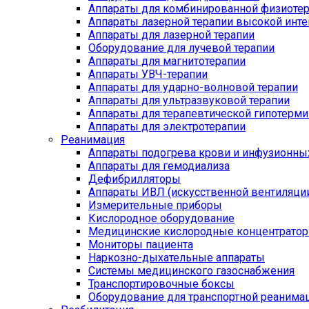
Аппараты для комбинированной физиоте
Аппараты лазерной терапии высокой инт
Аппараты для лазерной терапии
Оборудование для лучевой терапии
Аппараты для магнитотерапии
Аппараты УВЧ-терапии
Аппараты для ударно-волновой терапии
Аппараты для ультразвуковой терапии
Аппараты для терапевтической гипотерми
Аппараты для электротерапии
Реанимация
Аппараты подогрева крови и инфузионны
Аппараты для гемодиализа
Дефибрилляторы
Аппараты ИВЛ (искусственной вентиляции
Измерительные приборы
Кислородное оборудование
Медицинские кислородные концентрато
Мониторы пациента
Наркозно-дыхательные аппараты
Системы медицинского газоснабжения
Транспортировочные боксы
Оборудование для транспортной реанима