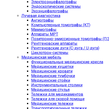
Электроэнцефалографы
Эндоскопические системы
Эхоэнцефалографы
Лучевая диагностика
Ангиографы
Компьютерные томографы (КТ)
Маммографы
Аппараты МРТ
Позитронно-эмиссионные томографы (ПЭ
Рентгеновские аппараты
Рентгеновские дуги (С-дуга / U-дуга)
Циклотрон-системы
Медицинская мебель
Функциональные медицинские кресла
Медицинские кушетки
Медицинские кровати
Медицинские тумбочки
Медицинские стойки
Инструментальные столики
Медицинские стулья
Тележки для медикаментов
Тележки для скорой помощи
Медицинские тележки
Транспортировочные тележки