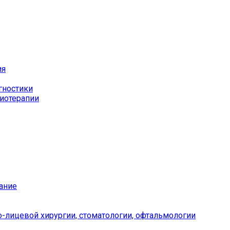
ия
гностики
иотерапии
ание
-лицевой хирургии, стоматологии, офтальмологии