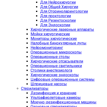
Для Нейрохирургии
Для Общей Хирургии
Для Оториноларингологии
Для проктологии
Для Резектоскопии
Для Эндоскопии
Хирургические лазерные аппараты
Мойки хирургические
Мониторы хирургические
Налобные бинокулярные лупы
Нейромониторинг
Операционные микроскопы
Операционные столы
Хирургические отсасыватели
Операционные светильники
Столики анестезиолога
Хирургические эндоскопы
Цифровые операционные системы
Шприцевые насосы
Стерилизаторы
Дезинфекция и хранение
Ультрафиолетовые камеры
Моечно-дезинфекционные машины
Озоновые стерилизаторы