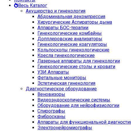
Весь Каталог
Акушерство и гинекология
Абдоминальная декомпрессия
Хирургические Аспираторы дыма
Аппараты БОС-терапии
Гинекологические комбайны
Допплеровские анализаторы
Гинекологические коагуляторы
Кольпоскопы гинекологические
Кресла гинекологические
Лазерные аппараты для гинекологии
Гинекологические столы и кровати
УЗИ Аппараты
Фетальные мониторы
Эстетическая гинекология
Диагностическое оборудование
Веновизоры
Видеоэндоскопические системы
Оборудование для нейрофизиологии
Спирографы
Фибросканы
Аппараты для функциональной диагности
Электронейромиографы