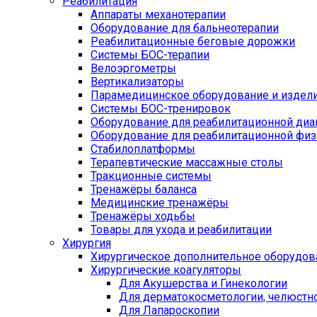
Реабилитация
Аппараты механотерапии
Оборудование для бальнеотерапии
Реабилитационные беговые дорожки
Системы БОС-терапии
Велоэргометры
Вертикализаторы
Парамедицинское оборудование и издел
Системы БОС-тренировок
Оборудование для реабилитационной диа
Оборудование для реабилитационной физ
Стабилоплатформы
Терапевтические массажные столы
Тракционные системы
Тренажёры баланса
Медицинские тренажёры
Тренажёры ходьбы
Товары для ухода и реабилитации
Хирургия
Хирургическое дополнительное оборудов
Хирургические коагуляторы
Для Акушерства и Гинекологии
Для дерматокосметологии, челюстно
Для Лапароскопии