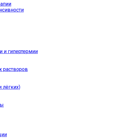
рапии
енсивности
и и гипертермии
х растворов
 лёгких)
ры
ции