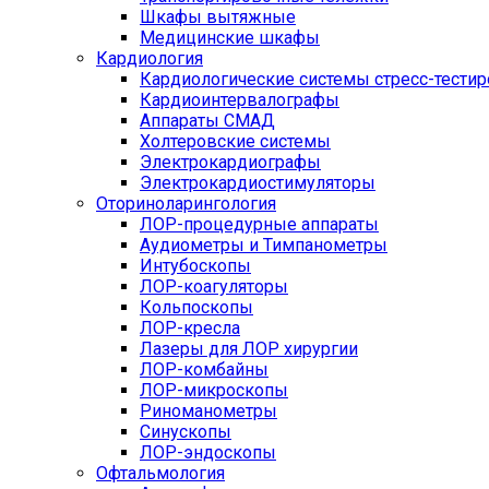
Шкафы вытяжные
Медицинские шкафы
Кардиология
Кардиологические системы стресс-тести
Кардиоинтервалографы
Аппараты СМАД
Холтеровские системы
Электрокардиографы
Электрокардиостимуляторы
Оториноларингология
ЛОР-процедурные аппараты
Аудиометры и Тимпанометры
Интубоскопы
ЛОР-коагуляторы
Кольпоскопы
ЛОР-кресла
Лазеры для ЛОР хирургии
ЛОР-комбайны
ЛОР-микроскопы
Риноманометры
Синускопы
ЛОР-эндоскопы
Офтальмология