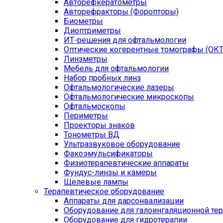
Авторефкератометры
Авторефракторы (Форопторы)
Биометры
Диоптриметры
ИТ-решения для офтальмологии
Оптические когерентные томографы (ОКТ
Линзметры
Мебель для офтальмологии
Набор пробных линз
Офтальмологические лазеры
Офтальмологические микроскопы
Офтальмоскопы
Периметры
Проекторы знаков
Тонометры ВД
Ультразвуковое оборудование
Факоэмульсификаторы
Физиотерапевтические аппараты
Фундус-линзы и камеры
Щелевые лампы
Терапевтическое оборудование
Аппараты для дарсонвализации
Оборудование для галоингаляционной те
Оборудование для гидротерапии