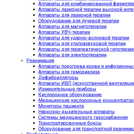
Аппараты для комбинированной физиоте
Аппараты лазерной терапии высокой инт
Аппараты для лазерной терапии
Оборудование для лучевой терапии
Аппараты для магнитотерапии
Аппараты УВЧ-терапии
Аппараты для ударно-волновой терапии
Аппараты для ультразвуковой терапии
Аппараты для терапевтической гипотерми
Аппараты для электротерапии
Реанимация
Аппараты подогрева крови и инфузионны
Аппараты для гемодиализа
Дефибрилляторы
Аппараты ИВЛ (искусственной вентиляции
Измерительные приборы
Кислородное оборудование
Медицинские кислородные концентрато
Мониторы пациента
Наркозно-дыхательные аппараты
Системы медицинского газоснабжения
Транспортировочные боксы
Оборудование для транспортной реанима