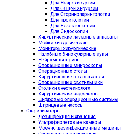
Для Нейрохирургии
Для Общей Хирургии
Для Оториноларингологии
Для проктологии
Для Резектоскопии
Для Эндоскопии
Хирургические лазерные аппараты
Мойки хирургические
Мониторы хирургические
Налобные бинокулярные лупы
Нейромониторинг
Операционные микроскопы
Операционные столы
Хирургические отсасыватели
Операционные светильники
Столики анестезиолога
Хирургические эндоскопы
Цифровые операционные системы
Шприцевые насосы
Стерилизаторы
Дезинфекция и хранение
Ультрафиолетовые камеры
Моечно-дезинфекционные машины
Озоновые стерилизаторы