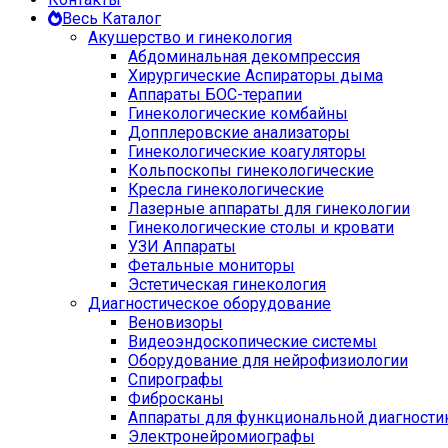
Весь Каталог
Акушерство и гинекология
Абдоминальная декомпрессия
Хирургические Аспираторы дыма
Аппараты БОС-терапии
Гинекологические комбайны
Допплеровские анализаторы
Гинекологические коагуляторы
Кольпоскопы гинекологические
Кресла гинекологические
Лазерные аппараты для гинекологии
Гинекологические столы и кровати
УЗИ Аппараты
Фетальные мониторы
Эстетическая гинекология
Диагностическое оборудование
Веновизоры
Видеоэндоскопические системы
Оборудование для нейрофизиологии
Спирографы
Фибросканы
Аппараты для функциональной диагности
Электронейромиографы