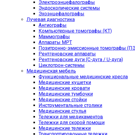
Электроэнцефалографы
Эндоскопические системы
Эхоэнцефалографы
Лучевая диагностика
Ангиографы
Компьютерные томографы (КТ)
Маммографы
Аппараты МРТ
Позитронно-эмиссионные томографы (ПЭ
Рентгеновские аппараты
Рентгеновские дуги (С-дуга / U-дуга)
Циклотрон-системы
Медицинская мебель
Функциональные медицинские кресла
Медицинские кушетки
Медицинские кровати
Медицинские тумбочки
Медицинские стойки
Инструментальные столики
Медицинские стулья
Тележки для медикаментов
Тележки для скорой помощи
Медицинские тележки
Транспортировочные тележки