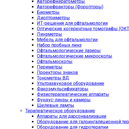
Авторефкератометры
Авторефракторы (Форопторы)
Биометры
Диоптриметры
ИТ-решения для офтальмологии
Оптические когерентные томографы (ОКТ
Линзметры
Мебель для офтальмологии
Набор пробных линз
Офтальмологические лазеры
Офтальмологические микроскопы
Офтальмоскопы
Периметры
Проекторы знаков
Тонометры ВД
Ультразвуковое оборудование
Факоэмульсификаторы
Физиотерапевтические аппараты
Фундус-линзы и камеры
Щелевые лампы
Терапевтическое оборудование
Аппараты для дарсонвализации
Оборудование для галоингаляционной те
Оборудование для гидротерапии