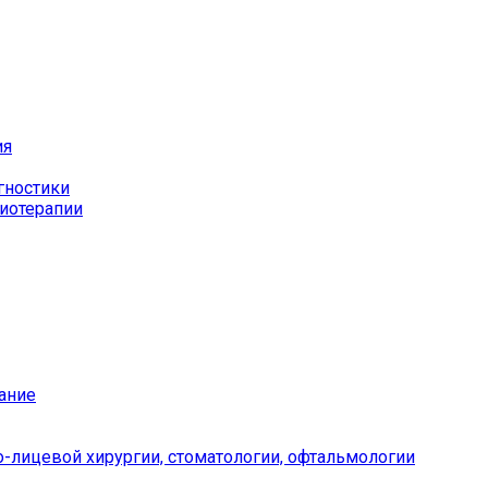
ия
гностики
иотерапии
ание
-лицевой хирургии, стоматологии, офтальмологии