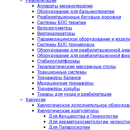
Реабилитация
Аппараты механотерапии
Оборудование для бальнеотерапии
Реабилитационные беговые дорожки
Системы БОС-терапии
Велоэргометры
Вертикализаторы
Парамедицинское оборудование и издел
Системы БОС-тренировок
Оборудование для реабилитационной диа
Оборудование для реабилитационной физ
Стабилоплатформы
Терапевтические массажные столы
Тракционные системы
Тренажёры баланса
Медицинские тренажёры
Тренажёры ходьбы
Товары для ухода и реабилитации
Хирургия
Хирургическое дополнительное оборудов
Хирургические коагуляторы
Для Акушерства и Гинекологии
Для дерматокосметологии, челюстно
Для Лапароскопии