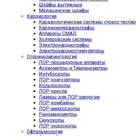
Шкафы вытяжные
Медицинские шкафы
Кардиология
Кардиологические системы стресс-тести
Кардиоинтервалографы
Аппараты СМАД
Холтеровские системы
Электрокардиографы
Электрокардиостимуляторы
Оториноларингология
ЛОР-процедурные аппараты
Аудиометры и Тимпанометры
Интубоскопы
ЛОР-коагуляторы
Кольпоскопы
ЛОР-кресла
Лазеры для ЛОР хирургии
ЛОР-комбайны
ЛОР-микроскопы
Риноманометры
Синускопы
ЛОР-эндоскопы
Офтальмология