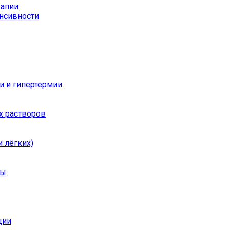
рапии
енсивности
и и гипертермии
х растворов
 лёгких)
ры
ции