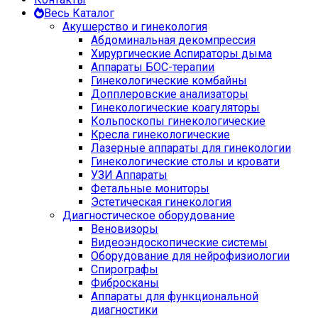
Весь Каталог
Акушерство и гинекология
Абдоминальная декомпрессия
Хирургические Аспираторы дыма
Аппараты БОС-терапии
Гинекологические комбайны
Допплеровские анализаторы
Гинекологические коагуляторы
Кольпоскопы гинекологические
Кресла гинекологические
Лазерные аппараты для гинекологии
Гинекологические столы и кровати
УЗИ Аппараты
Фетальные мониторы
Эстетическая гинекология
Диагностическое оборудование
Веновизоры
Видеоэндоскопические системы
Оборудование для нейрофизиологии
Спирографы
Фибросканы
Аппараты для функциональной
диагностики