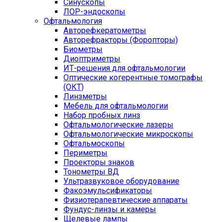
Синускопы
ЛОР-эндоскопы
Офтальмология
Авторефкератометры
Авторефракторы (Форопторы)
Биометры
Диоптриметры
ИТ-решения для офтальмологии
Оптические когерентные томографы
(ОКТ)
Линзметры
Мебель для офтальмологии
Набор пробных линз
Офтальмологические лазеры
Офтальмологические микроскопы
Офтальмоскопы
Периметры
Проекторы знаков
Тонометры ВД
Ультразвуковое оборудование
Факоэмульсификаторы
Физиотерапевтические аппараты
Фундус-линзы и камеры
Щелевые лампы