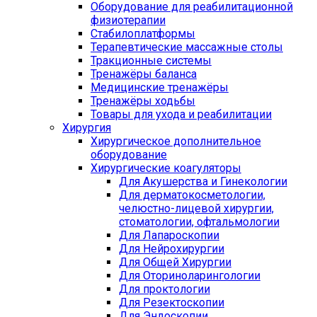
Оборудование для реабилитационной
физиотерапии
Стабилоплатформы
Терапевтические массажные столы
Тракционные системы
Тренажёры баланса
Медицинские тренажёры
Тренажёры ходьбы
Товары для ухода и реабилитации
Хирургия
Хирургическое дополнительное
оборудование
Хирургические коагуляторы
Для Акушерства и Гинекологии
Для дерматокосметологии,
челюстно-лицевой хирургии,
стоматологии, офтальмологии
Для Лапароскопии
Для Нейрохирургии
Для Общей Хирургии
Для Оториноларингологии
Для проктологии
Для Резектоскопии
Для Эндоскопии