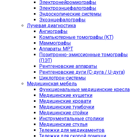
Электронейромиографы
Электроэнцефалографы
Эндоскопические системы
Эхоэнцефалографы
Лучевая диагностика
Ангиографы
Компьютерные томографы (КТ)
Маммографы
Аппараты МРТ
Позитронно-эмиссионные томографы
(ПЭТ)
Рентгеновские аппараты
Рентгеновские дуги (С-дуга / U-дуга)
Циклотрон-системы
Медицинская мебель
Функциональные медицинские кресла
Медицинские кушетки
Медицинские кровати
Медицинские тумбочки
Медицинские стойки
Инструментальные столики
Медицинские стулья
Тележки для медикаментов
Тележки для скорой помощи