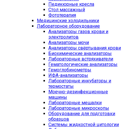
Педикюрные кресла
Стол массажный
Фототерапия
Медицинские холодильники
Лабораторное оборудование
Анализаторы газов крови и
электролитов
Анализаторы мочи
Анализаторы свёртывания крови
Биохимические анализаторы
Лабораторные встряхиватели
Гематологические анализаторы
Гемоглобинометры
ИФА-анализаторы
Лабораторные инкубаторы и
термостаты
Моечно-дезинфекционные
машины
Лабораторные мешалки
Лабораторные микроскопы
Оборудование для подготовки
образцов
Системы жидкостной цитологии