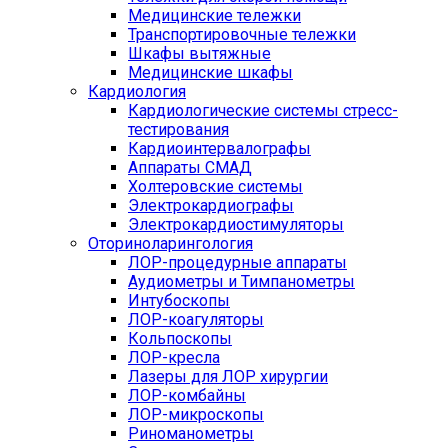
Медицинские тележки
Транспортировочные тележки
Шкафы вытяжные
Медицинские шкафы
Кардиология
Кардиологические системы стресс-
тестирования
Кардиоинтервалографы
Аппараты СМАД
Холтеровские системы
Электрокардиографы
Электрокардиостимуляторы
Оториноларингология
ЛОР-процедурные аппараты
Аудиометры и Тимпанометры
Интубоскопы
ЛОР-коагуляторы
Кольпоскопы
ЛОР-кресла
Лазеры для ЛОР хирургии
ЛОР-комбайны
ЛОР-микроскопы
Риноманометры