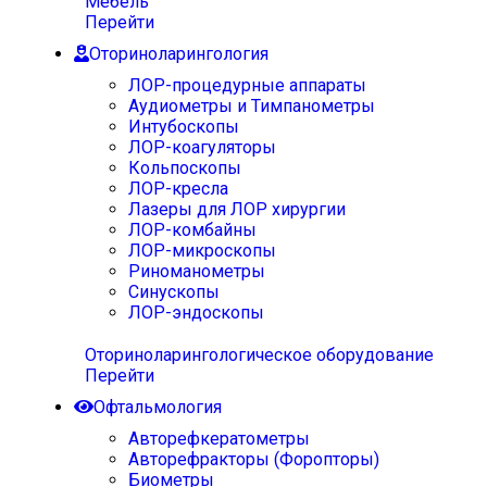
Мебель
Перейти
Оториноларингология
ЛОР-процедурные аппараты
Аудиометры и Тимпанометры
Интубоскопы
ЛОР-коагуляторы
Кольпоскопы
ЛОР-кресла
Лазеры для ЛОР хирургии
ЛОР-комбайны
ЛОР-микроскопы
Риноманометры
Синускопы
ЛОР-эндоскопы
Оториноларингологическое оборудование
Перейти
Офтальмология
Авторефкератометры
Авторефракторы (Форопторы)
Биометры