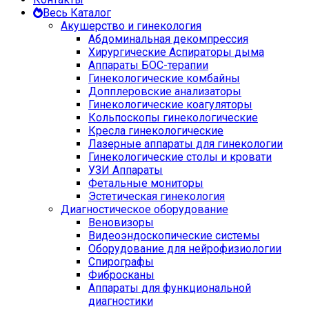
Весь Каталог
Акушерство и гинекология
Абдоминальная декомпрессия
Хирургические Аспираторы дыма
Аппараты БОС-терапии
Гинекологические комбайны
Допплеровские анализаторы
Гинекологические коагуляторы
Кольпоскопы гинекологические
Кресла гинекологические
Лазерные аппараты для гинекологии
Гинекологические столы и кровати
УЗИ Аппараты
Фетальные мониторы
Эстетическая гинекология
Диагностическое оборудование
Веновизоры
Видеоэндоскопические системы
Оборудование для нейрофизиологии
Спирографы
Фибросканы
Аппараты для функциональной
диагностики