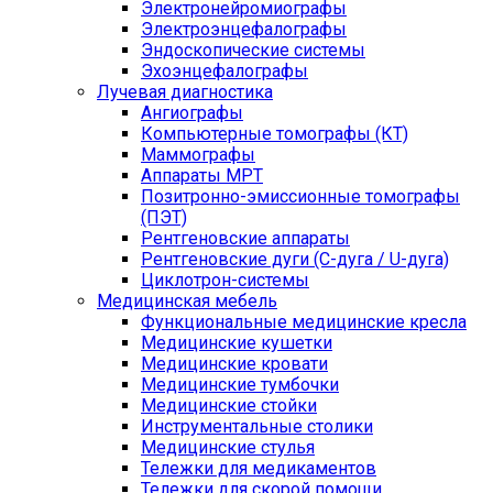
Электронейромиографы
Электроэнцефалографы
Эндоскопические системы
Эхоэнцефалографы
Лучевая диагностика
Ангиографы
Компьютерные томографы (КТ)
Маммографы
Аппараты МРТ
Позитронно-эмиссионные томографы
(ПЭТ)
Рентгеновские аппараты
Рентгеновские дуги (С-дуга / U-дуга)
Циклотрон-системы
Медицинская мебель
Функциональные медицинские кресла
Медицинские кушетки
Медицинские кровати
Медицинские тумбочки
Медицинские стойки
Инструментальные столики
Медицинские стулья
Тележки для медикаментов
Тележки для скорой помощи