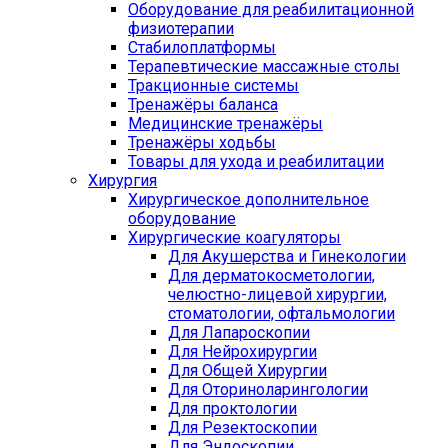
Оборудование для реабилитационной
физиотерапии
Стабилоплатформы
Терапевтические массажные столы
Тракционные системы
Тренажёры баланса
Медицинские тренажёры
Тренажёры ходьбы
Товары для ухода и реабилитации
Хирургия
Хирургическое дополнительное
оборудование
Хирургические коагуляторы
Для Акушерства и Гинекологии
Для дерматокосметологии,
челюстно-лицевой хирургии,
стоматологии, офтальмологии
Для Лапароскопии
Для Нейрохирургии
Для Общей Хирургии
Для Оториноларингологии
Для проктологии
Для Резектоскопии
Для Эндоскопии