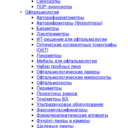
Синускопы
ЛОР-эндоскопы
Офтальмология
Авторефкератометры
Авторефракторы (Форопторы)
Биометры
Диоптриметры
ИТ-решения для офтальмологии
Оптические когерентные томографы
(ОКТ)
Линзметры
Мебель для офтальмологии
Набор пробных линз
Офтальмологические лазеры
Офтальмологические микроскопы
Офтальмоскопы
Периметры
Проекторы знаков
Тонометры ВД
Ультразвуковое оборудование
Факоэмульсификаторы
Физиотерапевтические аппараты
Фундус-линзы и камеры
Щелевые лампы