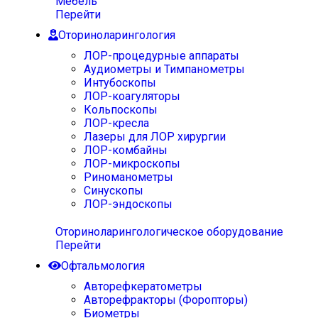
Мебель
Перейти
Оториноларингология
ЛОР-процедурные аппараты
Аудиометры и Тимпанометры
Интубоскопы
ЛОР-коагуляторы
Кольпоскопы
ЛОР-кресла
Лазеры для ЛОР хирургии
ЛОР-комбайны
ЛОР-микроскопы
Риноманометры
Синускопы
ЛОР-эндоскопы
Оториноларингологическое оборудование
Перейти
Офтальмология
Авторефкератометры
Авторефракторы (Форопторы)
Биометры