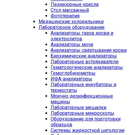
Педикюрные кресла
Стол массажный
Фототерапия
Медицинские холодильники
Лабораторное оборудование
Анализаторы газов крови и
электролитов
Анализаторы мочи
Анализаторы свёртывания крови
Биохимические анализаторы
Лабораторные встряхиватели
Гематологические анализаторы
Гемоглобинометры
ИФА-анализаторы
Лабораторные инкубаторы и
термостаты
Моечно-дезинфекционные
машины
Лабораторные мешалки
Лабораторные микроскопы
Оборудование для подготовки
образцов
Системы жидкостной цитологии