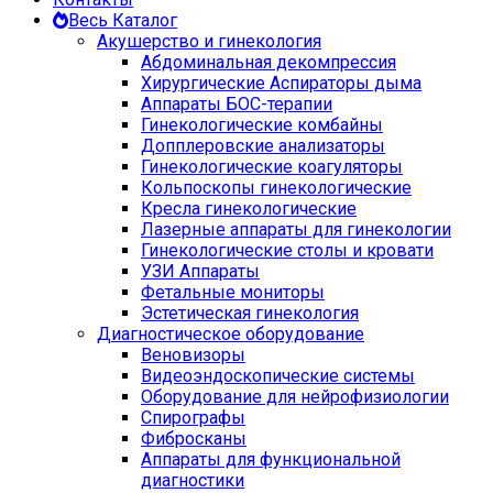
Весь Каталог
Акушерство и гинекология
Абдоминальная декомпрессия
Хирургические Аспираторы дыма
Аппараты БОС-терапии
Гинекологические комбайны
Допплеровские анализаторы
Гинекологические коагуляторы
Кольпоскопы гинекологические
Кресла гинекологические
Лазерные аппараты для гинекологии
Гинекологические столы и кровати
УЗИ Аппараты
Фетальные мониторы
Эстетическая гинекология
Диагностическое оборудование
Веновизоры
Видеоэндоскопические системы
Оборудование для нейрофизиологии
Спирографы
Фибросканы
Аппараты для функциональной
диагностики