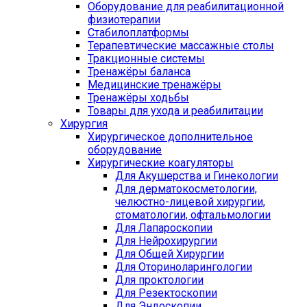
Оборудование для реабилитационной
физиотерапии
Стабилоплатформы
Терапевтические массажные столы
Тракционные системы
Тренажёры баланса
Медицинские тренажёры
Тренажёры ходьбы
Товары для ухода и реабилитации
Хирургия
Хирургическое дополнительное
оборудование
Хирургические коагуляторы
Для Акушерства и Гинекологии
Для дерматокосметологии,
челюстно-лицевой хирургии,
стоматологии, офтальмологии
Для Лапароскопии
Для Нейрохирургии
Для Общей Хирургии
Для Оториноларингологии
Для проктологии
Для Резектоскопии
Для Эндоскопии