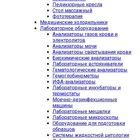
Педикюрные кресла
Стол массажный
Фототерапия
Медицинские холодильники
Лабораторное оборудование
Анализаторы газов крови и
электролитов
Анализаторы мочи
Анализаторы свёртывания крови
Биохимические анализаторы
Лабораторные встряхиватели
Гематологические анализаторы
Гемоглобинометры
ИФА-анализаторы
Лабораторные инкубаторы и
термостаты
Моечно-дезинфекционные
машины
Лабораторные мешалки
Лабораторные микроскопы
Оборудование для подготовки
образцов
Системы жидкостной цитологии