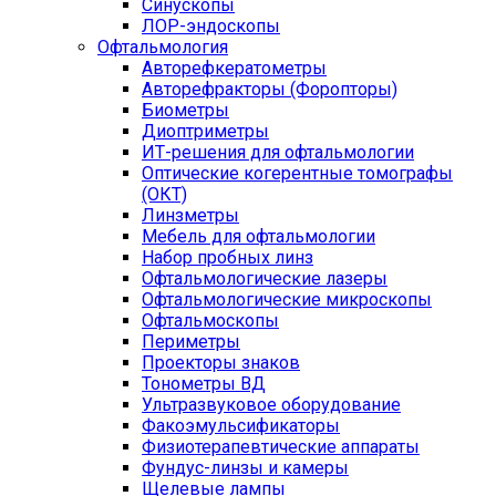
Синускопы
ЛОР-эндоскопы
Офтальмология
Авторефкератометры
Авторефракторы (Форопторы)
Биометры
Диоптриметры
ИТ-решения для офтальмологии
Оптические когерентные томографы
(ОКТ)
Линзметры
Мебель для офтальмологии
Набор пробных линз
Офтальмологические лазеры
Офтальмологические микроскопы
Офтальмоскопы
Периметры
Проекторы знаков
Тонометры ВД
Ультразвуковое оборудование
Факоэмульсификаторы
Физиотерапевтические аппараты
Фундус-линзы и камеры
Щелевые лампы