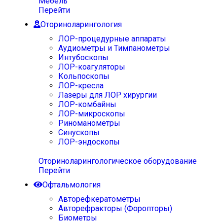
Мебель
Перейти
Оториноларингология
ЛОР-процедурные аппараты
Аудиометры и Тимпанометры
Интубоскопы
ЛОР-коагуляторы
Кольпоскопы
ЛОР-кресла
Лазеры для ЛОР хирургии
ЛОР-комбайны
ЛОР-микроскопы
Риноманометры
Синускопы
ЛОР-эндоскопы
Оториноларингологическое оборудование
Перейти
Офтальмология
Авторефкератометры
Авторефракторы (Форопторы)
Биометры