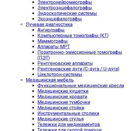
Электронейромиографы
Электроэнцефалографы
Эндоскопические системы
Эхоэнцефалографы
Лучевая диагностика
Ангиографы
Компьютерные томографы (КТ)
Маммографы
Аппараты МРТ
Позитронно-эмиссионные томографы
(ПЭТ)
Рентгеновские аппараты
Рентгеновские дуги (С-дуга / U-дуга)
Циклотрон-системы
Медицинская мебель
Функциональные медицинские кресла
Медицинские кушетки
Медицинские кровати
Медицинские тумбочки
Медицинские стойки
Инструментальные столики
Медицинские стулья
Тележки для медикаментов
Тележки для скорой помощи