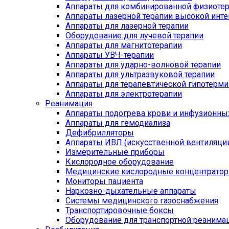
Аппараты для комбинированной физиоте
Аппараты лазерной терапии высокой инт
Аппараты для лазерной терапии
Оборудование для лучевой терапии
Аппараты для магнитотерапии
Аппараты УВЧ-терапии
Аппараты для ударно-волновой терапии
Аппараты для ультразвуковой терапии
Аппараты для терапевтической гипотерми
Аппараты для электротерапии
Реанимация
Аппараты подогрева крови и инфузионны
Аппараты для гемодиализа
Дефибрилляторы
Аппараты ИВЛ (искусственной вентиляции
Измерительные приборы
Кислородное оборудование
Медицинские кислородные концентрато
Мониторы пациента
Наркозно-дыхательные аппараты
Системы медицинского газоснабжения
Транспортировочные боксы
Оборудование для транспортной реанима