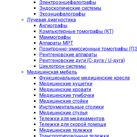
Электроэнцефалографы
Эндоскопические системы
Эхоэнцефалографы
Лучевая диагностика
Ангиографы
Компьютерные томографы (КТ)
Маммографы
Аппараты МРТ
Позитронно-эмиссионные томографы (ПЭ
Рентгеновские аппараты
Рентгеновские дуги (С-дуга / U-дуга)
Циклотрон-системы
Медицинская мебель
Функциональные медицинские кресла
Медицинские кушетки
Медицинские кровати
Медицинские тумбочки
Медицинские стойки
Инструментальные столики
Медицинские стулья
Тележки для медикаментов
Тележки для скорой помощи
Медицинские тележки
Транспортировочные тележки