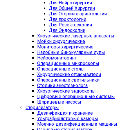
Для Нейрохирургии
Для Общей Хирургии
Для Оториноларингологии
Для проктологии
Для Резектоскопии
Для Эндоскопии
Хирургические лазерные аппараты
Мойки хирургические
Мониторы хирургические
Налобные бинокулярные лупы
Нейромониторинг
Операционные микроскопы
Операционные столы
Хирургические отсасыватели
Операционные светильники
Столики анестезиолога
Хирургические эндоскопы
Цифровые операционные системы
Шприцевые насосы
Стерилизаторы
Дезинфекция и хранение
Ультрафиолетовые камеры
Моечно-дезинфекционные машины
Озоновые стерилизаторы