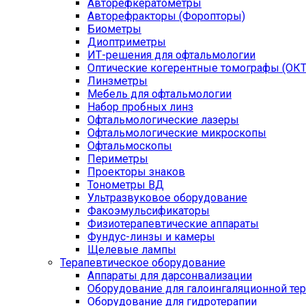
Авторефкератометры
Авторефракторы (Форопторы)
Биометры
Диоптриметры
ИТ-решения для офтальмологии
Оптические когерентные томографы (ОКТ
Линзметры
Мебель для офтальмологии
Набор пробных линз
Офтальмологические лазеры
Офтальмологические микроскопы
Офтальмоскопы
Периметры
Проекторы знаков
Тонометры ВД
Ультразвуковое оборудование
Факоэмульсификаторы
Физиотерапевтические аппараты
Фундус-линзы и камеры
Щелевые лампы
Терапевтическое оборудование
Аппараты для дарсонвализации
Оборудование для галоингаляционной те
Оборудование для гидротерапии