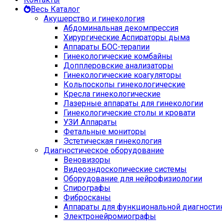
Весь Каталог
Акушерство и гинекология
Абдоминальная декомпрессия
Хирургические Аспираторы дыма
Аппараты БОС-терапии
Гинекологические комбайны
Допплеровские анализаторы
Гинекологические коагуляторы
Кольпоскопы гинекологические
Кресла гинекологические
Лазерные аппараты для гинекологии
Гинекологические столы и кровати
УЗИ Аппараты
Фетальные мониторы
Эстетическая гинекология
Диагностическое оборудование
Веновизоры
Видеоэндоскопические системы
Оборудование для нейрофизиологии
Спирографы
Фибросканы
Аппараты для функциональной диагности
Электронейромиографы