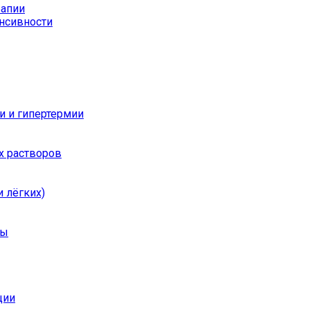
рапии
енсивности
и и гипертермии
х растворов
 лёгких)
ры
ции